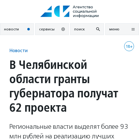
Перейти
к
содержанию
новости
сервисы
поиск
меню
18+
Новости
В Челябинской
области гранты
губернатора получат
62 проекта
Региональные власти выделят более 93
млн рублей на реализацию лучших