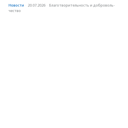
Новости
·
20.07.2026
·
Благотвори­тель­ность и доброволь­
чест­во