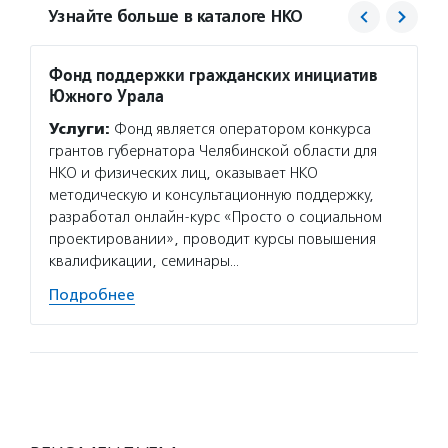
Узнайте больше в каталоге НКО
Фонд поддержки гражданских инициатив
Друга
Южного Урала
Услуг
Услуги:
Фонд является оператором конкурса
«Друга
грантов губернатора Челябинской области для
медик
НКО и физических лиц, оказывает НКО
открыл
методическую и консультационную поддержку,
медици
разработал онлайн-курс «Просто о социальном
на дом
проектировании», проводит курсы повышения
пациен
квалификации, семинары…
Подро
Подробнее