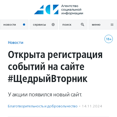
Перейти
к
содержанию
новости
сервисы
поиск
меню
18+
Новости
Открыта регистрация
событий на сайте
#ЩедрыйВторник
У акции появился новый сайт.
Благотвори­тель­ность и доброволь­чест­во
·
14.11.2024