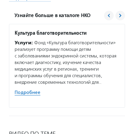
Узнайте больше в каталоге НКО
Культура благотворительности
Благо
Потан
Услуги:
Фонд «Культура благотворительности»
Услуг
реализует программу помощи детям
Потани
с заболеваниями эндокринной системы, которая
эндаум
включает диагностику, изучение качества
компет
медицинских услуг в регионах, тренинги
деятел
и программы обучения для специалистов,
в пери
внедрение современных технологий для…
практи
Подробнее
Подро