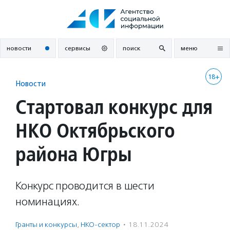
Перейти
к
содержанию
новости
сервисы
поиск
меню
18+
Новости
Стартовал конкурс для
НКО Октябрьского
района Югры
Конкурс проводится в шести
номинациях.
Гранты и конкурсы
,
НКО-сектор
·
18.11.2024