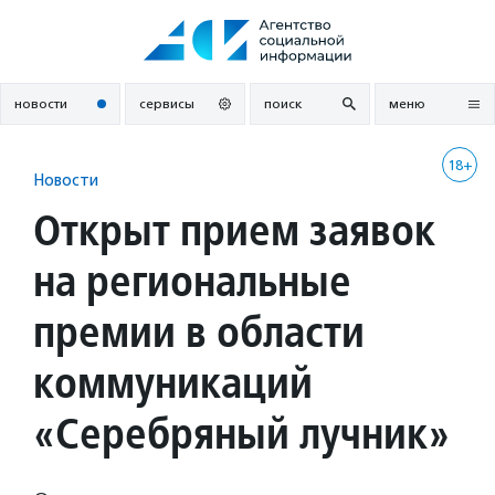
Перейти
к
содержанию
новости
сервисы
поиск
меню
18+
Новости
Открыт прием заявок
на региональные
премии в области
коммуникаций
«Серебряный лучник»