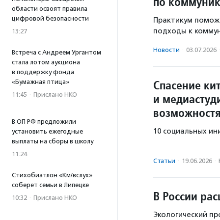
по коммуник
области освоят правила
цифровой безопасности
Практикум помож
подходы к коммун
13:27
Новости
·
03.07.2026
Встреча с Андреем Ургантом
стала лотом аукциона
в поддержку фонда
Спасение ки
«Бумажная птица»
11:45
·
Прислано НКО
и медиастуд
возможност
В ОП РФ предложили
10 социальных ин
установить ежегодные
выплаты на сборы в школу
11:24
Статьи
·
19.06.2026
·
Стихобиатлон «Км/вслух»
соберет семьи в Липецке
В России ра
10:32
·
Прислано НКО
Экологический пр