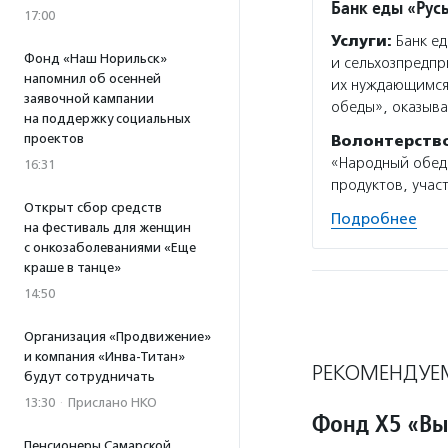
Банк еды «Рус
17:00
Услуги:
Банк ед
Фонд «Наш Норильск»
и сельхозпредпр
напомнил об осенней
их нуждающимся
заявочной кампании
обеды», оказыв
на поддержку социальных
проектов
Волонтерств
«Народный обед»
16:31
продуктов, учас
Открыт сбор средств
Подробнее
на фестиваль для женщин
с онкозаболеваниями «Еще
краше в танце»
14:50
Организация «Продвижение»
и компания «Инва-Титан»
РЕКОМЕНДУЕ
будут сотрудничать
13:30
·
Прислано НКО
Фонд Х5 «Вы
Пенсионеры Самарской