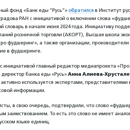
ный фонд «Банк еды ”Русь”»
обратился
в Институт рус
градова РАН с инициативой о включении слова «фудше
й словарь в начале июня 2024 года. Инициативу подд
паний розничной торговли (АКОРТ), Высшая школа эко
ро фудшеринг», а также организации, производители 
ие в фудшеринге.
с инициативой главный редактор медиапроекта «Про
 директор банка еды «Русь»
Анна Алиева-Хрустале
 активно используется экспертами, представителями 
совой информации.
сты, в свою очередь, подтвердили, что слово «фудше
м заимствованием. То есть это слово не имеет аналог
усском языке единиц.