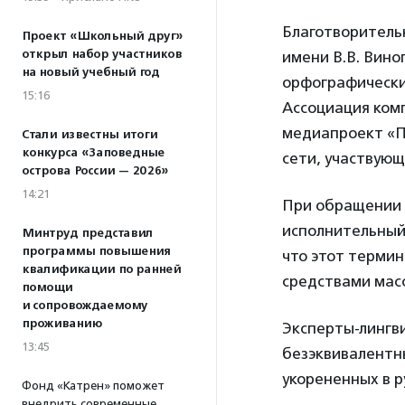
Благотворитель
Проект «Школьный друг»
открыл набор участников
имени В.В. Вино
на новый учебный год
орфографически
15:16
Ассоциация ком
медиапроект «П
Стали известны итоги
конкурса «Заповедные
сети, участвующ
острова России — 2026»
14:21
При обращении 
исполнительный
Минтруд представил
программы повышения
что этот термин
квалификации по ранней
средствами мас
помощи
и сопровождаемому
проживанию
Эксперты-лингви
13:45
безэквивалентны
укорененных в р
Фонд «Катрен» поможет
внедрить современные