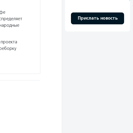
афе
Прислать новость
спределяет
«народные
 проекта
ереборку