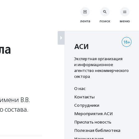
лента
поиск
меню
18+
ла
АСИ
Экспертная организация
и информационное
агентство некоммерческого
сектора
О нас
Контакты
имени В.В.
Сотрудники
 состава.
Мероприятия АСИ
Прислать новость
Полезная библиотека
Наши издания