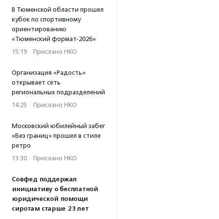
В Тюменской области прошел
кубок по спортивному
ориентированию
«Тюменский формат-2026»
15:19
·
Прислано НКО
Организация «Радость»
открывает сеть
региональных подразделений
14:25
·
Прислано НКО
Московский юбилейный забег
«Без границ» прошел в стиле
ретро
13:30
·
Прислано НКО
Совфед поддержал
инициативу о бесплатной
юридической помощи
сиротам старше 23 лет