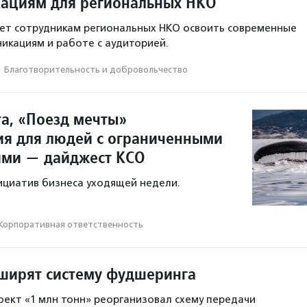
ациям для региональных НКО
ет сотрудникам региональных НКО освоить современные
икациям и работе с аудиторией.
·
Благотвори­тель­ность и доброволь­чест­во
та, «Поезд мечты»
ия для людей с ограниченными
ями — дайджест КСО
ициатив бизнеса уходящей недели.
Корпоративная ответственность
сширят систему фудшеринга
оект «1 млн тонн» реорганизовал схему передачи