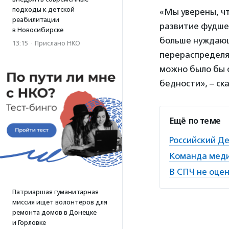
подходы к детской
«Мы уверены, чт
реабилитации
развитие фудшер
в Новосибирске
больше нуждающ
13:15
·
Прислано НКО
перераспределят
можно было бы 
бедности», – ск
Ещё по теме
Российский Де
Команда меди
В СПЧ не оце
Патриаршая гуманитарная
миссия ищет волонтеров для
ремонта домов в Донецке
и Горловке