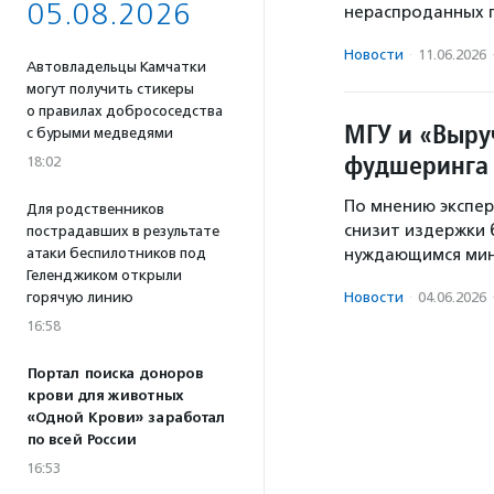
05.08.2026
нераспроданных п
Новости
·
11.06.2026
Автовладельцы Камчатки
могут получить стикеры
о правилах добрососедства
МГУ и «Выру
с бурыми медведями
фудшеринга
18:02
По мнению экспер
Для родственников
снизит издержки 
пострадавших в результате
атаки беспилотников под
нуждающимся мин
Геленджиком открыли
горячую линию
Новости
·
04.06.2026
16:58
Портал поиска доноров
крови для животных
«Одной Крови» заработал
по всей России
16:53