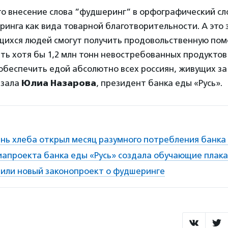
о внесение слова ”фудшеринг” в орфографический сл
инга как вида товарной благотворительности. А это 
ихся людей смогут получить продовольственную пом
ь хотя бы 1,2 млн тонн невостребованных продуктов 
обеспечить едой абсолютно всех россиян, живущих за
азала
Юлиа Назарова
, президент банка еды «Русь».
нь хлеба открыл месяц разумного потребления банка 
апроекта банка еды «Русь» создала обучающие плак
нили новый законопроект о фудшеринге