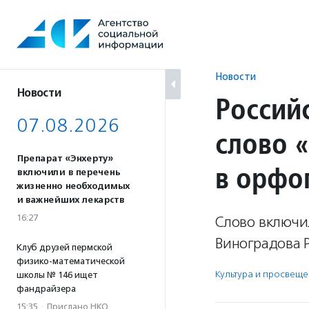
Перейти
к
содержанию
Новости
Новости
Россий
07.08.2026
слово 
Препарат «Энхерту»
в орфо
включили в перечень
жизненно необходимых
и важнейших лекарств
16:27
Слово включил
Виноградова 
Клуб друзей пермской
физико-математической
Культура и просвещ
школы № 146 ищет
фандрайзера
15:35
·
Прислано НКО