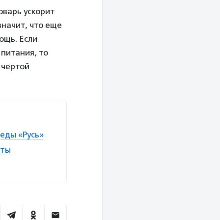
оварь ускорит
значит, что еще
ощь. Если
питания, то
 чертой
еды «Русь»
аты