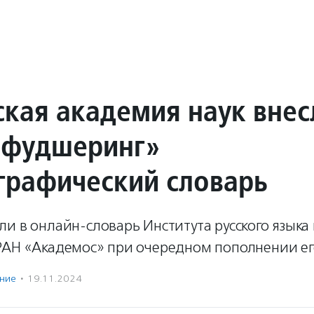
ская академия наук внес
«фудшеринг»
графический словарь
и в онлайн-словарь Института русского языка 
РАН «Академос» при очередном пополнении его
ение
·
19.11.2024