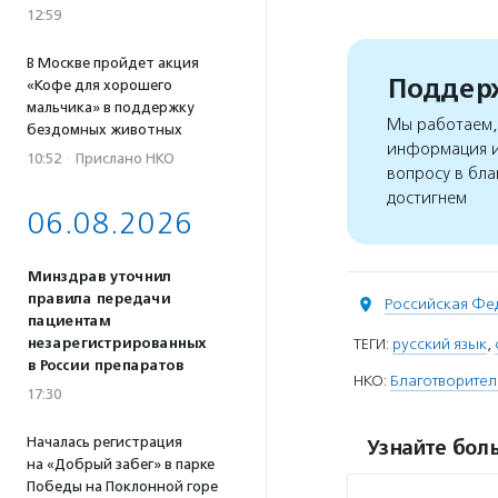
12:59
В Москве пройдет акция
Поддерж
«Кофе для хорошего
мальчика» в поддержку
Мы работаем, 
бездомных животных
информация и
10:52
·
Прислано НКО
вопросу в бла
достигнем
06.08.2026
Минздрав уточнил
правила передачи
Российская Фе
пациентам
незарегистрированных
ТЕГИ:
русский язык
,
в России препаратов
НКО:
Благотворител
17:30
Началась регистрация
Узнайте боль
на «Добрый забег» в парке
Победы на Поклонной горе