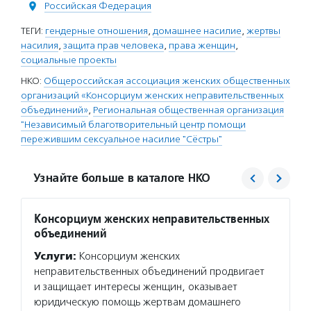
Российская Федерация
ТЕГИ:
гендерные отношения
,
домашнее насилие
,
жертвы
насилия
,
защита прав человека
,
права женщин
,
социальные проекты
НКО:
Общероссийская ассоциация женских общественных
организаций «Консорциум женских неправительственных
объединений»
,
Региональная общественная организация
"Независимый благотворительный центр помощи
пережившим сексуальное насилие "Сёстры"
Узнайте больше в каталоге НКО
Консорциум женских неправительственных
Сёстр
объединений
Услуг
Услуги:
Консорциум женских
аноним
неправительственных объединений продвигает
сексуа
и защищает интересы женщин, оказывает
людьми
юридическую помощь жертвам домашнего
програ