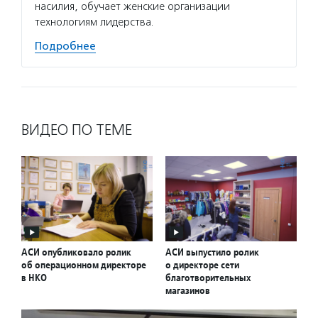
насилия, обучает женские организации
сексуа
технологиям лидерства.
Подро
Подробнее
ВИДЕО ПО ТЕМЕ
АСИ опубликовало ролик
АСИ выпустило ролик
об операционном директоре
о директоре сети
в НКО
благотворительных
магазинов