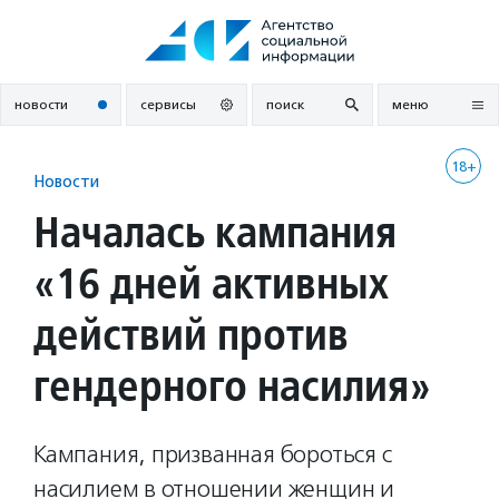
Перейти
к
содержанию
новости
сервисы
поиск
меню
18+
Новости
Началась кампания
«16 дней активных
действий против
гендерного насилия»
Кампания, призванная бороться с
насилием в отношении женщин и