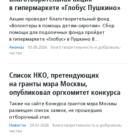
в гипермаркете «Глобус Пушкино»
Акцию проводит благотворительный фонд
«Волонтеры в помощь детям-сиротам». Сбор
помощи для подопечных фонда пройдет
в гипермаркете «Глобус» в Пушкино 8…
Анонсы
·
03.08.2026
·
Благотвори­тель­ность и доброволь­
чест­во
Список НКО, претендующих
на гранты мэра Москвы,
опубликовал оргкомитет конкурса
Также на сайте Конкурса грантов мэра Москвы
размещен список заявок, не прошедших
отборочный этап.
Новости
·
29.07.2026
·
Благотвори­тель­ность и доброволь­
чест­во