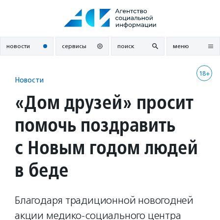
Перейти
к
содержанию
новости
сервисы
поиск
меню
18+
Новости
«Дом друзей» просит
помочь поздравить
с Новым годом людей
в беде
Благодаря традиционной новогодней
акции медико-социального центра