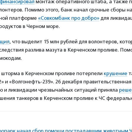
финансировал
монтаж оперативного штаба, а также п
лонтеров. Помимо этого, банк начал срочные сборы н
ьной платформе
«Совкомбанк про добро»
для ликвида
родуктов в Черном море.
бщил
, что выделит 15 млн рублей для волонтеров, кот
следствия разлива мазута в Керченском проливе. По
омокодам.
а шторма в Керченском проливе потерпели
крушение
т
» и «Волгонефть-239». 26 декабря правительственная
 и ликвидации чрезвычайных ситуаций приняла
реше
шения танкеров в Керченском проливе к ЧС федераль
оопарк начал сбор помощи пострадавшим животным Ч