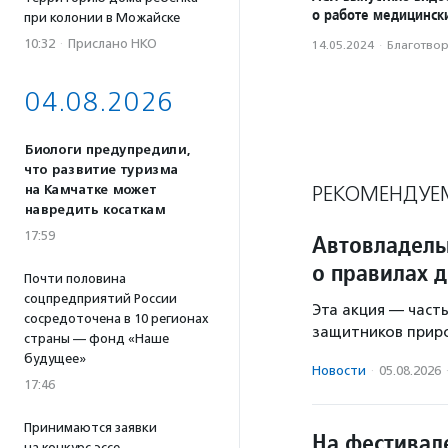
о работе медицинск
при колонии в Можайске
10:32
·
Прислано НКО
14.05.2024
·
Благотвори
04.08.2026
Биологи предупредили,
что развитие туризма
РЕКОМЕНДУЕ
на Камчатке может
навредить косаткам
17:59
Автовладель
о правилах 
Почти половина
соцпредприятий России
Эта акция — част
сосредоточена в 10 регионах
защитников прир
страны — фонд «Наше
будущее»
Новости
·
05.08.2026
17:46
Принимаются заявки
На фестивал
на конкурс эссе