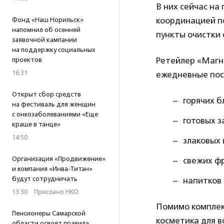
В них сейчас на
координацией по
Фонд «Наш Норильск»
напомнил об осенней
пункты очистки
заявочной кампании
на поддержку социальных
Ретейлер «Магн
проектов
16:31
ежедневные пос
Открыт сбор средств
горячих б
на фестиваль для женщин
с онкозаболеваниями «Еще
готовых з
краше в танце»
14:50
злаковых 
Организация «Продвижение»
свежих фр
и компания «Инва-Титан»
будут сотрудничать
напитков (
13:30
·
Прислано НКО
Помимо комплек
Пенсионеры Самарской
косметика для в
области освоят правила