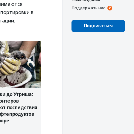
анимаются
Поддержать нас
спортировки в
тации.
Подписаться
ки до Утриша:
онтеров
ют последствия
ефтепродуктов
море