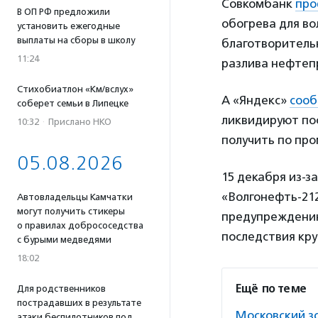
Совкомбанк
про
В ОП РФ предложили
обогрева для во
установить ежегодные
выплаты на сборы в школу
благотворител
11:24
разлива нефтеп
Стихобиатлон «Км/вслух»
А «Яндекс»
соо
соберет семьи в Липецке
ликвидируют по
10:32
·
Прислано НКО
получить по пр
05.08.2026
15 декабря из-з
«Волгонефть-212
Автовладельцы Камчатки
могут получить стикеры
предупреждению
о правилах добрососедства
последствия кру
с бурыми медведями
18:02
Ещё по теме
Для родственников
пострадавших в результате
Московский з
атаки беспилотников под