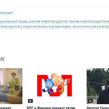
дерация
кружающая среда
,
разлив нефтепродуктов
,
Разлив нефтепродуктов 
тепродуктов у берегов Анапы
,
разлив нефти
,
экологическая катаст
МЕ
еосюжет
МТС и Фиксики покажут детям
Депутат Госд