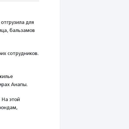
 отгрузила для
ица, бальзамов
оих сотрудников.
 жилье
ирах Анапы.
. На этой
фондам,