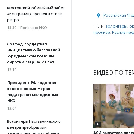
Московский юбилейный забег
«Без границ» прошел в стиле
Российская Фе
ретро
ТЕГИ:
волонтеры
,
о
13:30
·
Прислано НКО
проливе
,
Разлив неф
Совфед поддержал
инициативу о бесплатной
юридической помощи
сиротам старше 23 лет
13:19
ВИДЕО ПО ТЕ
Президент РФ подписал
закон о новых мерах
поддержки молодежных
НКО
13:04
Волонтеры Наставнического
центра преобразили
АСИ выпустило вид
территорию дома ребенка