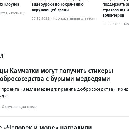
их клоунов
видеоуроки по сохранению
поддержать з
окружающей среды
страхования ж
­тель­ность и доброволь­чест­во
волонтеров
05.10.2022
·
Корпоративная ответственность
22.03.2022
·
Бл
М
цы Камчатки могут получить стикеры
добрососедства с бурыми медведями
ь проекта «Земля медведя: правила добрососедства» Фонд
оды.
·
Окружающая среда
е «Человек и море» наградили