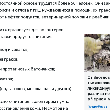
 постоянной основе трудятся более 50 человек. Они з
иска и отлова птиц, нуждающихся в помощи, их тран
 от нефтепродуктов, ветеринарной помощи и реабили
ит» организует для волонтеров
тавки продуктов питания:
люд и салатов;
автраков;
и протеиновых батончиков;
От Веселов
уктов;
тысячи вол
ликвидиру
воды, соков, молока, чая и другого).
разлива н
в Черном 
сного питания, волонтерам нужна
Подробнее
осстановления кожи. Несмотря на