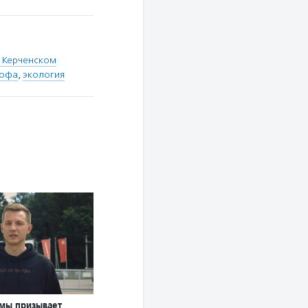
в Керченском
рофа
,
экология
умы призывает