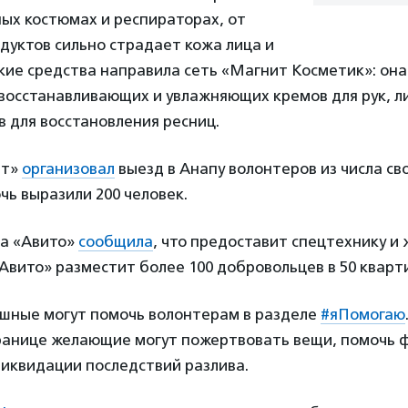
ых костюмах и респираторах, от
дуктов сильно страдает кожа лица и
кие средства направила сеть «Магнит Косметик»: она
восстанавливающих и увлажняющих кремов для рук, л
тв для восстановления ресниц.
ит»
организовал
выезд в Анапу волонтеров из числа св
чь выразили 200 человек.
а «Авито»
сообщила
, что предоставит спецтехнику и
вито» разместит более 100 добровольцев в 50 кварт
ушные могут помочь волонтерам в разделе
#яПомогаю
ранице желающие могут пожертвовать вещи, помочь 
ликвидации последствий разлива.