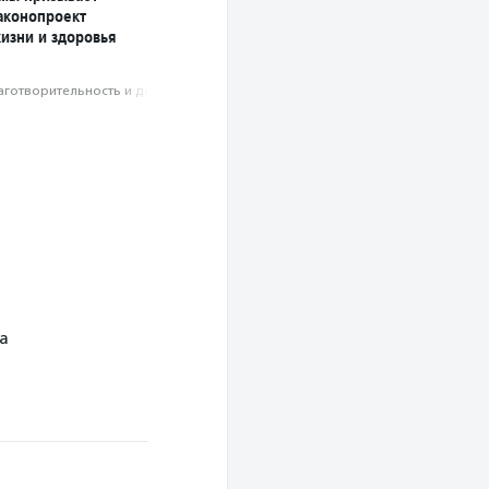
аконопроект
изни и здоровья
аготвори­тель­ность и доброволь­чест­во
а