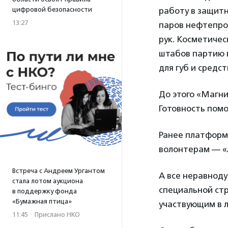
цифровой безопасности
работу в защитн
13:27
паров нефтепро
рук. Косметичес
штабов партию 
для губ и средс
До этого «Магн
Готовность помо
Ранее платформ
волонтерам — «А
Встреча с Андреем Ургантом
А все неравнод
стала лотом аукциона
специальной ст
в поддержку фонда
«Бумажная птица»
участвующим в 
11:45
·
Прислано НКО