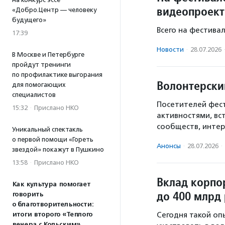
видеопроект
«Добро.Центр — человеку
будущего»
Всего на фестива
17:39
Новости
·
28.07.2026
В Москве и Петербурге
пройдут тренинги
по профилактике выгорания
Волонтерски
для помогающих
специалистов
Посетителей фест
15:32
·
Прислано НКО
активностями, вс
сообществ, интер
Уникальный спектакль
о первой помощи «Гореть
Анонсы
·
28.07.2026
·
звездой» покажут в Пушкино
13:58
·
Прислано НКО
Вклад корпо
Как культура помогает
до 400 млрд 
говорить
о благотворительности:
итоги второго «Теплого
Сегодня такой оп
вечера с Кольским»