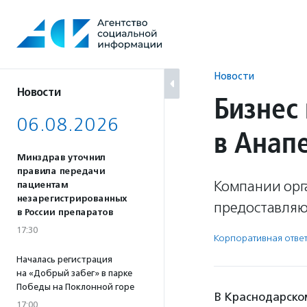
Перейти
к
содержанию
Новости
Новости
Бизнес
06.08.2026
в Анап
Минздрав уточнил
правила передачи
Компании орг
пациентам
незарегистрированных
предоставляю
в России препаратов
17:30
Корпоративная ответ
Началась регистрация
на «Добрый забег» в парке
Победы на Поклонной горе
В Краснодарском
17:00