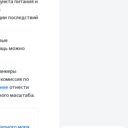
ункта питания и
а
ции последствий
орые
мощь можно
анкеры
 комиссия по
ние
отнести
ного масштаба.
ерного моря