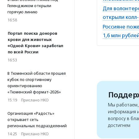
Геленджиком открыли
Для волонтер
горячую линию
открыли колл
16:58
Россияне пож
Портал поиска доноров
1,6 млн рубле
крови для животных
«Одной Крови» заработал
по всей России
16:53
В Тюменской области прошел
кубок по спортивному
ориентированию
«Тюменский формат-2026»
Поддерж
15:19
·
Прислано НКО
Мы работаем, 
информация и
Организация «Радость»
вопросу в бла
открывает сеть
достигнем
региональных подразделений
14:25
·
Прислано НКО