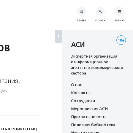
лента
поиск
меню
18+
ов
АСИ
Экспертная организация
и информационное
агентство некоммерческого
сектора
итания,
О нас
ды.
Контакты
Сотрудники
Мероприятия АСИ
Прислать новость
Полезная библиотека
 спасению птиц.
Наши издания