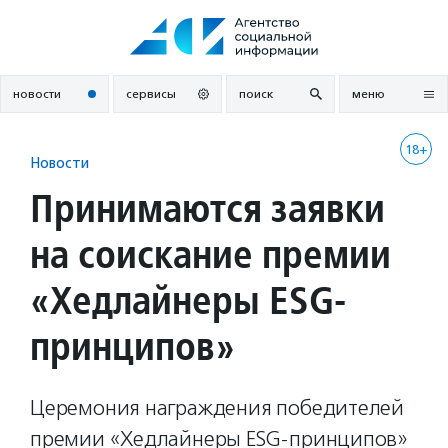
Перейти
к
содержанию
новости
сервисы
поиск
меню
18+
Новости
Принимаются заявки
на соискание премии
«Хедлайнеры ESG-
принципов»
Церемония награждения победителей
премии «Хедлайнеры ESG-принципов»