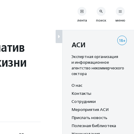
лента
поиск
меню
18+
иатив
АСИ
жизни
Экспертная организация
и информационное
агентство некоммерческого
сектора
О нас
Контакты
Сотрудники
Мероприятия АСИ
Прислать новость
Полезная библиотека
Наши издания