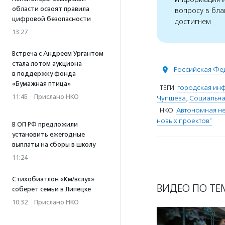
области освоят правила
вопросу в бла
цифровой безопасности
достигнем
13:27
Встреча с Андреем Ургантом
стала лотом аукциона
Российская Фе
в поддержку фонда
«Бумажная птица»
ТЕГИ:
городская ин
11:45
·
Прислано НКО
Чупшева
,
Социальна
НКО:
Автономная не
новых проектов"
В ОП РФ предложили
установить ежегодные
выплаты на сборы в школу
11:24
Стихобиатлон «Км/вслух»
ВИДЕО ПО ТЕ
соберет семьи в Липецке
10:32
·
Прислано НКО