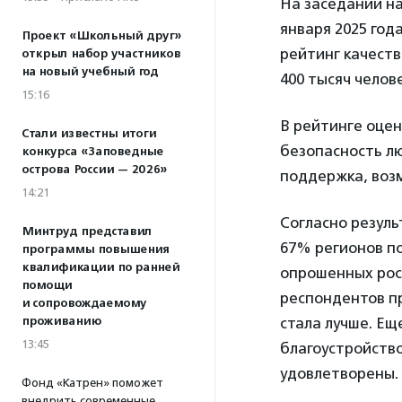
На заседании н
января 2025 год
Проект «Школьный друг»
рейтинг качеств
открыл набор участников
на новый учебный год
400 тысяч челове
15:16
В рейтинге оцен
Стали известны итоги
безопасность лю
конкурса «Заповедные
острова России — 2026»
поддержка, воз
14:21
Согласно резуль
Минтруд представил
67% регионов п
программы повышения
квалификации по ранней
опрошенных рос
помощи
респондентов пр
и сопровождаемому
проживанию
стала лучше. Ещ
13:45
благоустройство
удовлетворены.
Фонд «Катрен» поможет
внедрить современные