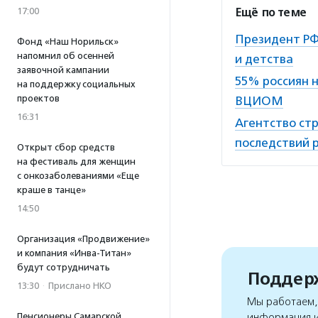
17:00
Ещё по теме
Президент РФ
Фонд «Наш Норильск»
напомнил об осенней
и детства
заявочной кампании
55% россиян 
на поддержку социальных
проектов
ВЦИОМ
16:31
Агентство ст
последствий 
Открыт сбор средств
на фестиваль для женщин
с онкозаболеваниями «Еще
краше в танце»
14:50
Организация «Продвижение»
и компания «Инва-Титан»
будут сотрудничать
Поддерж
13:30
·
Прислано НКО
Мы работаем, 
Пенсионеры Самарской
информация и