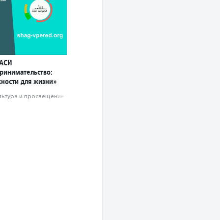
 АСИ
инимательство:
ности для жизни»
льтура и просвещение