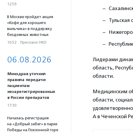
12:59
Сахалинск
В Москве пройдет акция
Тульская 
«Кофе для хорошего
мальчика» в поддержку
Нижегоро
бездомных животных
10:52
·
Прислано НКО
Республи
06.08.2026
Лидерами динами
область, Респуб
Минздрав уточнил
области.
правила передачи
пациентам
Медицинским об
незарегистрированных
в России препаратов
области, социал
17:30
удовлетворенно
А в Чеченской Р
Началась регистрация
на «Добрый забег» в парке
Победы на Поклонной горе