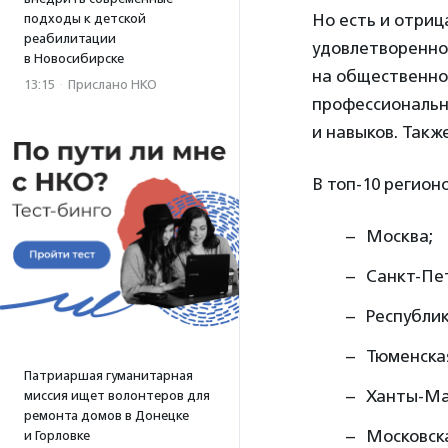
Но есть и отриц
подходы к детской
реабилитации
удовлетворенно
в Новосибирске
на общественном
13:15
·
Прислано НКО
профессиональн
и навыков. Такж
В топ-10 регион
Москва;
Санкт-Пе
Республик
Тюменская
Патриаршая гуманитарная
Ханты-Ма
миссия ищет волонтеров для
ремонта домов в Донецке
Московска
и Горловке