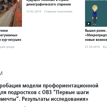
демографического старения
15.02.2019
·
Старшее поколение
тники
Вышел ролик
негуманных
«Микропредпр
я кур-несушек
новые возмож
ая среда
21.09.2016
·
Ку
М
пробация модели профориентационной
ля подростков с ОВЗ “Первые шаги
 мечты”. Результаты исследования»