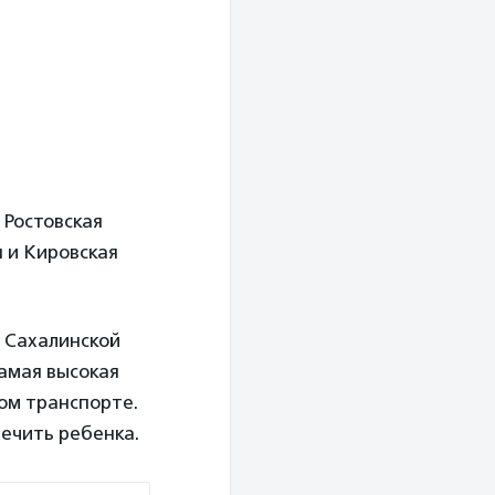
 Ростовская
я и Кировская
 Сахалинской
самая высокая
ом транспорте.
печить ребенка.