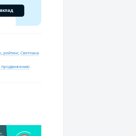
 вклад
ы
,
рейтинг
,
Светлана
по продвижению