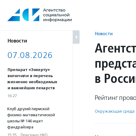
Перейти
к
содержанию
Новости
Новости
Агентс
07.08.2026
предст
Препарат «Энхерту»
в Росси
включили в перечень
жизненно необходимых
и важнейших лекарств
16:27
Рейтинг прово
Клуб друзей пермской
Окружающая среда
физико-математической
школы № 146 ищет
фандрайзера
15:35
·
Прислано НКО