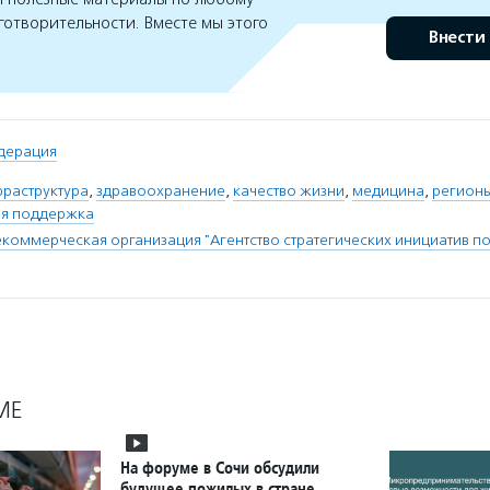
готворительности. Вместе мы этого
Внести
дерация
фраструктура
,
здравоохранение
,
качество жизни
,
медицина
,
регион
я поддержка
коммерческая организация "Агентство стратегических инициатив 
МЕ
На форуме в Сочи обсудили
будущее пожилых в стране