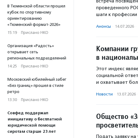
Встреча посвящен
В Тюменской области прошел
проведенного РО
кубок по спортивному
шаги к профессии
ориентированию
«Тюменский формат-2026»
Анонсы
·
14.07.2026
·
15:19
·
Прислано НКО
Организация «Радость»
Компании гр
открывает сеть
в националь
региональных подразделений
14:25
·
Прислано НКО
Этот индекс явл
социальной ответ
Московский юбилейный забег
и охватывает бол
«Без границ» прошел в стиле
ретро
Новости
·
13.07.2026
13:30
·
Прислано НКО
Совфед поддержал
Общество «З
инициативу о бесплатной
просветител
юридической помощи
сиротам старше 23 лет
Подать заявку на