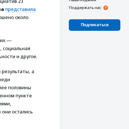
циатив 23
Поддержать нас
ва
представила
рошено около
Подписаться
них —
, социальная
ности и другое.
 результаты, а
реди
лее половины
ленном пункте
иями,
 они остались