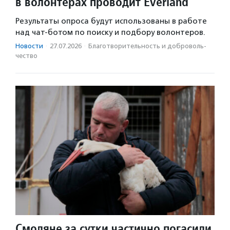
в волонтерах проводит Everland
Результаты опроса будут использованы в работе
над чат-ботом по поиску и подбору волонтеров.
Новости
·
27.07.2026
·
Благотвори­тель­ность и доброволь­
чест­во
Смоляне за сутки частично погасили