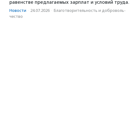
равенстве предлагаемых зарплат и условий труда.
Новости
·
24.07.2026
·
Благотвори­тель­ность и доброволь­
чест­во