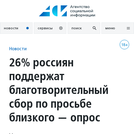
Перейти
к
содержанию
новости
сервисы
поиск
меню
18+
Новости
26% россиян
поддержат
благотворительный
сбор по просьбе
близкого — опрос