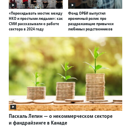
«Перекидывать мостик между
Фонд ОРБИ выпустил
НКО и простыми людьми»: как
ироничный ролик про
СМИ рассказывали о работе
раздражающие привычки
сектора в 2024 году
любимых родственников
Паскаль Лепин — о некоммерческом секторе
и фандрайзинге в Канаде