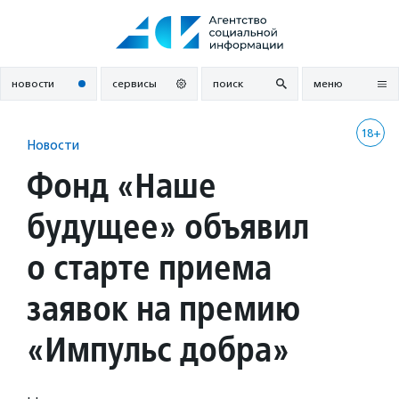
Перейти
к
содержанию
новости
сервисы
поиск
меню
18+
Новости
Фонд «Наше
будущее» объявил
о старте приема
заявок на премию
«Импульс добра»