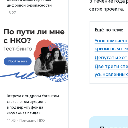
В течение года 
цифровой безопасности
сетях проекта.
13:27
Ещё по теме
Уполномоченн
кризисным се
Депутаты хот
Две трети спе
усыновленных
Встреча с Андреем Ургантом
стала лотом аукциона
в поддержку фонда
«Бумажная птица»
11:45
·
Прислано НКО