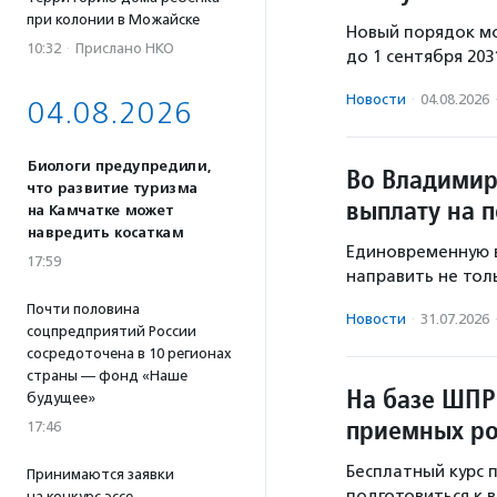
при колонии в Можайске
Новый порядок мож
10:32
·
Прислано НКО
до 1 сентября 203
Новости
·
04.08.2026
04.08.2026
Биологи предупредили,
Во Владимир
что развитие туризма
выплату на 
на Камчатке может
навредить косаткам
Единовременную в
17:59
направить не толь
Почти половина
Новости
·
31.07.2026
соцпредприятий России
сосредоточена в 10 регионах
страны — фонд «Наше
На базе ШПР
будущее»
приемных ро
17:46
Бесплатный курс
Принимаются заявки
подготовиться к 
на конкурс эссе