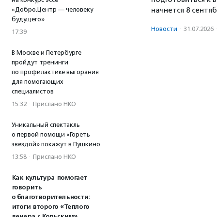
«Добро.Центр — человеку
начнется 8 сентяб
будущего»
Новости
·
31.07.2026
17:39
В Москве и Петербурге
пройдут тренинги
по профилактике выгорания
для помогающих
специалистов
15:32
·
Прислано НКО
Уникальный спектакль
о первой помощи «Гореть
звездой» покажут в Пушкино
13:58
·
Прислано НКО
Как культура помогает
говорить
о благотворительности:
итоги второго «Теплого
вечера с Кольским»