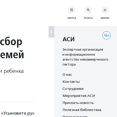
лента
поиск
меню
18+
 сбор
АСИ
семей
Экспертная организация
и информационное
агентство некоммерческого
сектора
и ребенка
О нас
Контакты
Сотрудники
Мероприятия АСИ
Прислать новость
Полезная библиотека
т «Усыновите.ру»
Наши издания