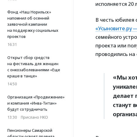
исполняется 20 л
Фонд «Наш Норильск»
напомнил об осенней
В честь юбилея
заявочной кампании
«Усыновите.ру 
на поддержку социальных
семейного устр
проектов
16:31
проекта или по
проводились на
Открыт сбор средств
на фестиваль для женщин
с онкозаболеваниями «Еще
краше в танце»
«Мы хот
14:50
уникален
делает 
Организация «Продвижение»
и компания «Инва-Титан»
станут 
будут сотрудничать
организ
13:30
·
Прислано НКО
Пенсионеры Самарской
области освоят правила