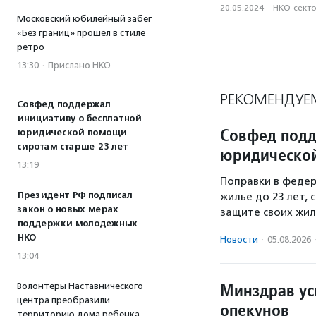
20.05.2024
·
НКО-сект
Московский юбилейный забег
«Без границ» прошел в стиле
ретро
13:30
·
Прислано НКО
РЕКОМЕНДУЕ
Совфед поддержал
инициативу о бесплатной
Совфед подд
юридической помощи
сиротам старше 23 лет
юридической
13:19
Поправки в федер
Президент РФ подписал
жилье до 23 лет,
закон о новых мерах
защите своих жил
поддержки молодежных
НКО
Новости
·
05.08.2026
13:04
Минздрав ус
Волонтеры Наставнического
центра преобразили
опекунов
территорию дома ребенка