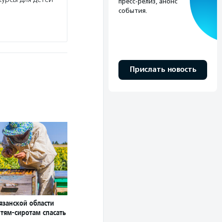
пресс-релиз, анонс
события.
Прислать новость
язанской области
тям-сиротам спасать