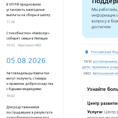
Поддерж
В ОП РФ предложили
Мы работаем, 
установить ежегодные
выплаты на сборы в школу
информация и
вопросу в бла
11:24
достигнем
Стихобиатлон «Км/вслух»
соберет семьи в Липецке
10:32
·
Прислано НКО
Российская Фе
05.08.2026
ТЕГИ:
воспитанники 
дети
,
приемные род
Автовладельцы Камчатки
НКО:
Автономная не
могут получить стикеры
о правилах добрососедства
Узнайте боль
с бурыми медведями
18:02
Центр развити
Для родственников
Услуги:
Центр р
пострадавших в результате
помогает им пол
атаки беспилотников под