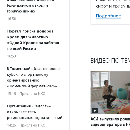
Геленджиком открыли
сирот и приемны
горячую линию
Подробнее
16:58
Портал поиска доноров
крови для животных
«Одной Крови» заработал
по всей России
16:53
ВИДЕО ПО ТЕ
В Тюменской области прошел
кубок по спортивному
ориентированию
«Тюменский формат-2026»
15:19
·
Прислано НКО
Организация «Радость»
открывает сеть
региональных подразделений
АСИ выпустило роли
видеооператора в Н
14:25
·
Прислано НКО