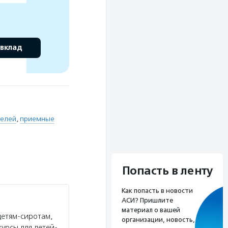
 вклад
телей
,
приемные
Попасть в ленту
Как попасть в новости
АСИ? Пришлите
материал о вашей
детям-сиротам,
организации, новость,
урсы для детей-