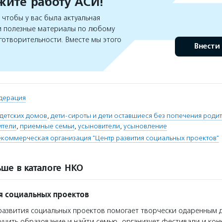
ите работу АСИ!
чтобы у вас была актуальная
 полезные материалы по любому
готворительности. Вместе мы этого
Внести
дерация
детских домов
,
дети-сироты и дети оставшиеся без попечения роди
ители
,
приемные семьи
,
усыновители
,
усыновление
коммерческая организация "Центр развития социальных проектов"
ше в каталоге НКО
я социальных проектов
азвития социальных проектов помогает творчески одаренным 
учить образование и найти семью, организует фестивали и конк