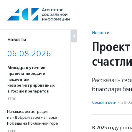
Перейти
к
содержанию
Новости
Новости
Проект
06.08.2026
счастл
Минздрав уточнил
правила передачи
Рассказать св
пациентам
незарегистрированных
благодаря бан
в России препаратов
17:30
Семья и дети
·
28.0
Началась регистрация
на «Добрый забег» в парке
Победы на Поклонной горе
В 2025 году рос
17:00