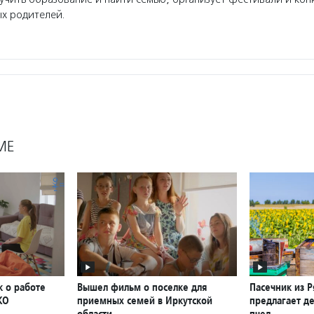
х родителей.
МЕ
к о работе
Вышел фильм о поселке для
Пасечник из Р
КО
приемных семей в Иркутской
предлагает де
области
пчел