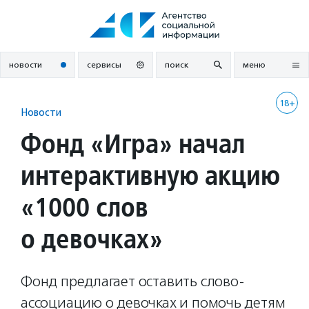
Перейти
к
содержанию
новости
сервисы
поиск
меню
18+
Новости
Фонд «Игра» начал
интерактивную акцию
«1000 слов
о девочках»
Фонд предлагает оставить слово-
ассоциацию о девочках и помочь детям