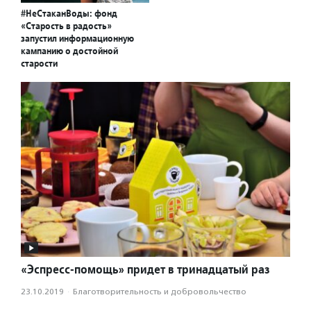
#НеСтаканВоды: фонд
«Старость в радость»
запустил информационную
кампанию о достойной
старости
«Эспресс-помощь» придет в тринадцатый раз
23.10.2019
·
Благотвори­тель­ность и доброволь­чест­во