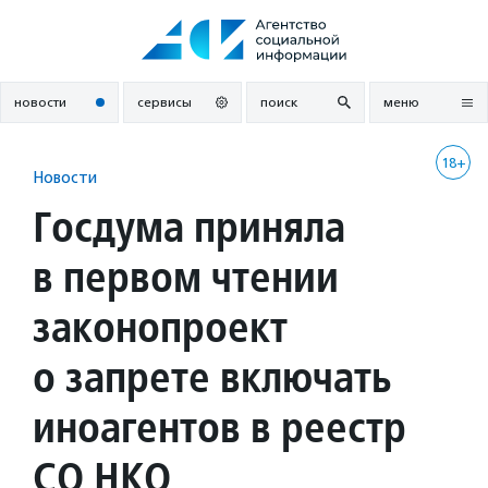
Перейти
к
содержанию
новости
сервисы
поиск
меню
18+
Новости
Госдума приняла
в первом чтении
законопроект
о запрете включать
иноагентов в реестр
СО НКО