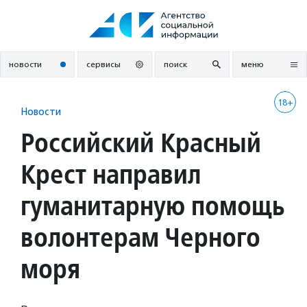
Перейти
к
содержанию
новости
сервисы
поиск
меню
18+
Новости
Российский Красный
Крест направил
гуманитарную помощь
волонтерам Черного
моря