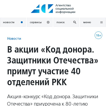
Перейти
к
содержанию
новости
сервисы
поиск
меню
18+
Новости
В акции «Код донора.
Защитники Отечества»
примут участие 40
отделений РКК
Акция-конкурс «Код донора. Защитники
Отечества» приурочена к 80-летию