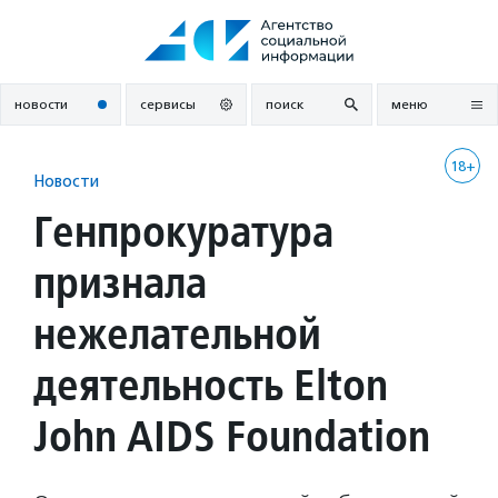
Перейти
к
содержанию
новости
сервисы
поиск
меню
18+
Новости
Генпрокуратура
признала
нежелательной
деятельность Elton
John AIDS Foundation