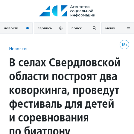
Перейти
к
содержанию
новости
сервисы
поиск
меню
18+
Новости
В селах Свердловской
области построят два
коворкинга, проведут
фестиваль для детей
и соревнования
по биатлону