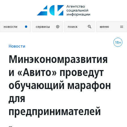
Перейти
к
содержанию
новости
сервисы
поиск
меню
18+
Новости
Минэкономразвития
и «Авито» проведут
обучающий марафон
для
предпринимателей