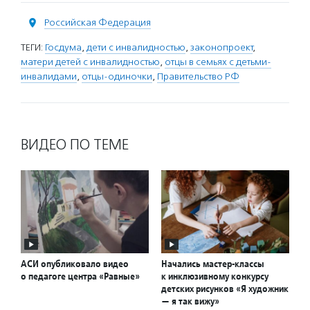
Российская Федерация
ТЕГИ:
Госдума
,
дети с инвалидностью
,
законопроект
,
матери детей с инвалидностью
,
отцы в семьях с детьми-
инвалидами
,
отцы-одиночки
,
Правительство РФ
ВИДЕО ПО ТЕМЕ
АСИ опубликовало видео
Начались мастер-классы
о педагоге центра «Равные»
к инклюзивному конкурсу
детских рисунков «Я художник
— я так вижу»