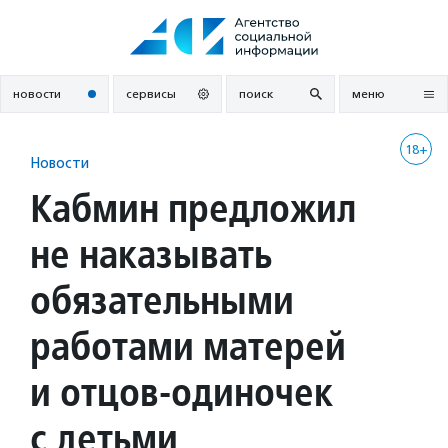
Перейти
к
содержанию
новости
сервисы
поиск
меню
18+
Новости
Кабмин предложил
не наказывать
обязательными
работами матерей
и отцов-одиночек
с детьми