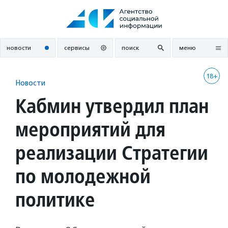
Перейти
к
содержанию
новости
сервисы
поиск
меню
18+
Новости
Кабмин утвердил план
мероприятий для
реализации Стратегии
по молодежной
политике