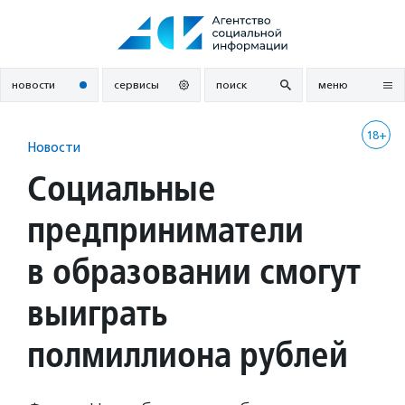
Перейти
к
содержанию
новости
сервисы
поиск
меню
18+
Новости
Социальные
предприниматели
в образовании смогут
выиграть
полмиллиона рублей