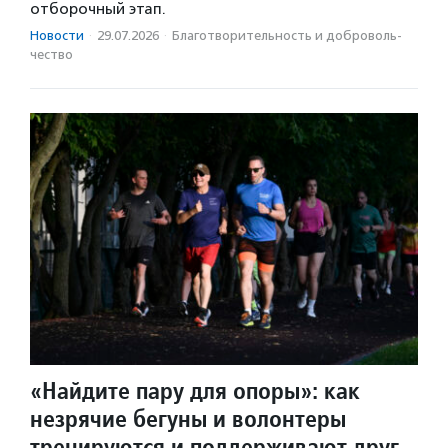
отборочный этап.
Новости
·
29.07.2026
·
Благотвори­тель­ность и доброволь­
чест­во
«Найдите пару для опоры»: как
незрячие бегуны и волонтеры
тренируются и поддерживают друг