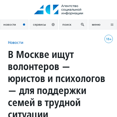
Перейти
к
содержанию
новости
сервисы
поиск
меню
18+
Новости
В Москве ищут
волонтеров —
юристов и психологов
— для поддержки
семей в трудной
ситуации