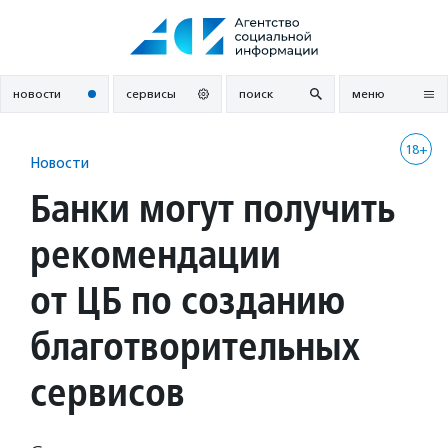
Перейти
к
содержанию
новости
сервисы
поиск
меню
18+
Новости
Банки могут получить
рекомендации
от ЦБ по созданию
благотворительных
сервисов