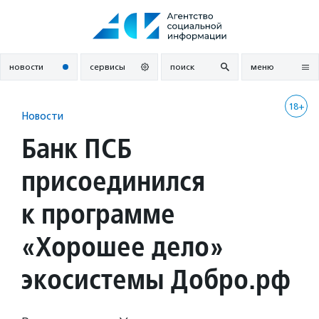
Перейти
к
содержанию
новости
сервисы
поиск
меню
18+
Новости
Банк ПСБ
присоединился
к программе
«Хорошее дело»
экосистемы Добро.рф