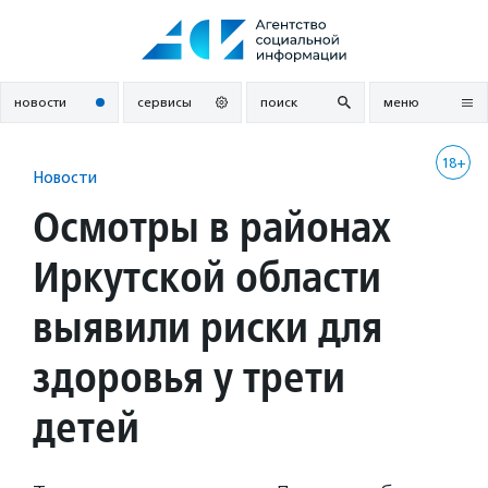
Перейти
к
содержанию
новости
сервисы
поиск
меню
18+
Новости
Осмотры в районах
Иркутской области
выявили риски для
здоровья у трети
детей