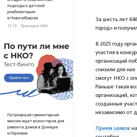
подходы к детской
реабилитации
в Новосибирске
За шесть лет 6
13:15
·
Прислано НКО
город» и получи
В 2025 году орг
участия в конку
организаций поб
снизили для них
смогут НКО с оп
Раньше такая во
организаций, ко
созданные учас
независимо от 
Патриаршая гуманитарная
миссия ищет волонтеров для
ремонта домов в Донецке
Прием заявок
на
и Горловке
сентября.