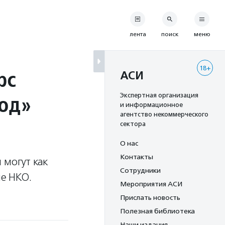
лента
поиск
меню
18+
рс
АСИ
род»
Экспертная организация
и информационное
агентство некоммерческого
сектора
О нас
Контакты
 могут как
Сотрудники
е НКО.
Мероприятия АСИ
Прислать новость
Полезная библиотека
Наши издания