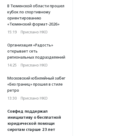
В Тюменской области прошел
кубок по спортивному
ориентированию
«Тюменский формат-2026»
15:19
·
Прислано НКО
Организация «Радость»
открывает сеть
региональных подразделений
14:25
·
Прислано НКО
Московский юбилейный забег
«Без границ» прошел в стиле
ретро
13:30
·
Прислано НКО
Совфед поддержал
инициативу о бесплатной
юридической помощи
сиротам старше 23 лет