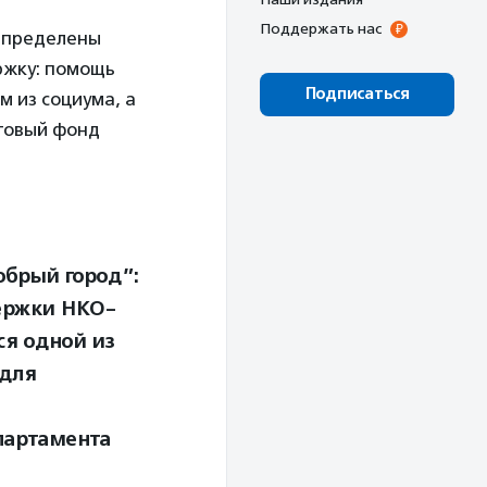
Поддержать нас
 Определены
ржку: помощь
Подписаться
 из социума, а
нтовый фонд
обрый город”:
держки НКО-
ся одной из
 для
партамента