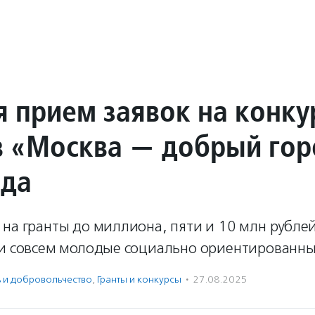
я прием заявок на конку
в «Москва — добрый го
ода
на гранты до миллиона, пяти и 10 млн рублей
 и совсем молодые социально ориентированны
ь и доброволь­чест­во
,
Гранты и конкурсы
·
27.08.2025