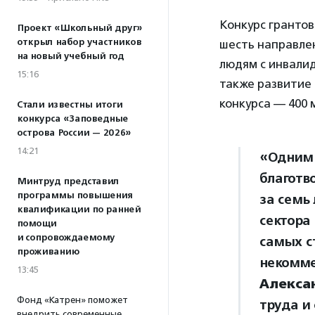
Конкурс гранто
Проект «Школьный друг»
открыл набор участников
шесть направле
на новый учебный год
людям с инвалид
15:16
также развитие
конкурса — 400 
Стали известны итоги
конкурса «Заповедные
острова России — 2026»
14:21
«Одним 
благотв
Минтруд представил
программы повышения
за семь
квалификации по ранней
сектора
помощи
и сопровождаемому
самых с
проживанию
некомме
13:45
Алекса
Фонд «Катрен» поможет
труда и
внедрить современные