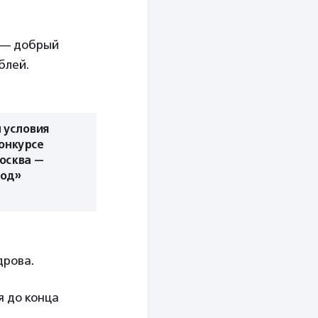
а — добрый
блей.
 условия
конкурсе
осква —
род»
дрова.
я до конца