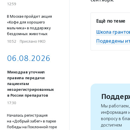
12:59
В Москве пройдет акция
Ещё по теме
«Кофе для хорошего
мальчика» в поддержку
Школа гранто
бездомных животных
Подведены ит
10:52
·
Прислано НКО
06.08.2026
Минздрав уточнил
правила передачи
пациентам
незарегистрированных
Поддерж
в России препаратов
17:30
Мы работаем, 
информация и
Началась регистрация
вопросу в бла
на «Добрый забег» в парке
достигнем
Победы на Поклонной горе