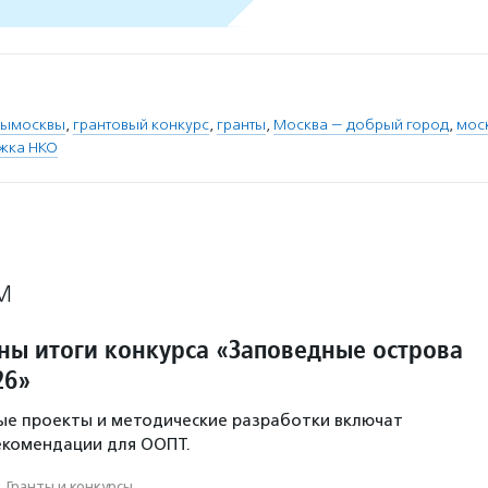
рымосквы
,
грантовый конкурс
,
гранты
,
Москва — добрый город
,
мос
жка НКО
М
тны итоги конкурса «Заповедные острова
26»
ые проекты и методические разработки включат
екомендации для ООПТ.
·
Гранты и конкурсы