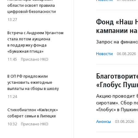
области освоят правила
цифровой безопасности
Фонд «Наш Н
13:27
кампании на
Встреча с Андреем Ургантом
стала лотом аукциона
Запрос на финанс
в поддержку фонда
«Бумажная птица»
Новости
·
06.08.2026
11:45
·
Прислано НКО
Благотворит
В ОП РФ предложили
«Глобус Пу
установить ежегодные
выплаты на сборы в школу
Акцию проводит 
11:24
сиротам». Сбор 
«Глобус» в Пушки
Стихобиатлон «Км/вслух»
соберет семьи в Липецке
Анонсы
·
03.08.2026
·
10:32
·
Прислано НКО