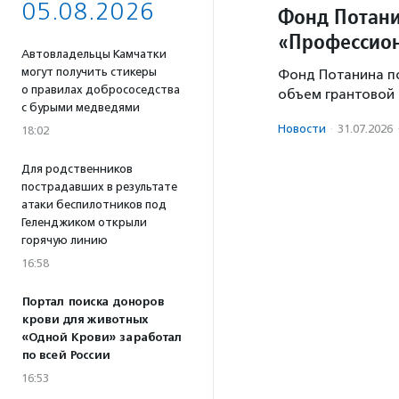
05.08.2026
Фонд Потани
«Профессион
Автовладельцы Камчатки
могут получить стикеры
Фонд Потанина п
о правилах добрососедства
объем грантовой 
с бурыми медведями
Новости
·
31.07.2026
18:02
Для родственников
пострадавших в результате
атаки беспилотников под
Геленджиком открыли
горячую линию
16:58
Портал поиска доноров
крови для животных
«Одной Крови» заработал
по всей России
16:53