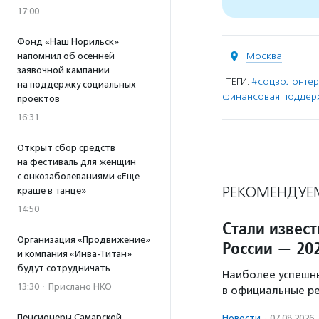
17:00
Фонд «Наш Норильск»
Москва
напомнил об осенней
заявочной кампании
ТЕГИ:
#соцволонте
на поддержку социальных
финансовая поддер
проектов
16:31
Открыт сбор средств
на фестиваль для женщин
с онкозаболеваниями «Еще
РЕКОМЕНДУЕ
краше в танце»
14:50
Стали извес
Организация «Продвижение»
России — 20
и компания «Инва-Титан»
будут сотрудничать
Наиболее успешн
13:30
·
Прислано НКО
в официальные р
Пенсионеры Самарской
Новости
·
07.08.2026