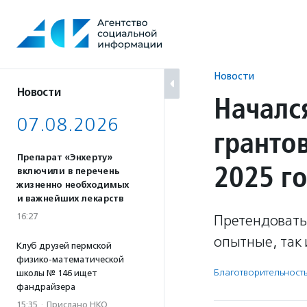
Перейти
к
содержанию
Новости
Новости
Началс
07.08.2026
гранто
Препарат «Энхерту»
2025 г
включили в перечень
жизненно необходимых
и важнейших лекарств
16:27
Претендовать 
опытные, так
Клуб друзей пермской
физико-математической
Благотвори­тель­ност
школы № 146 ищет
фандрайзера
15:35
·
Прислано НКО