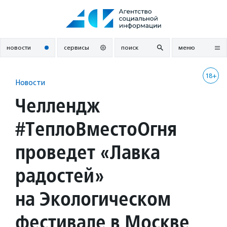
Перейти
к
содержанию
новости
сервисы
поиск
меню
18+
Новости
Челлендж
#ТеплоВместоОгня
проведет «Лавка
радостей»
на Экологическом
фестивале в Москве