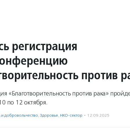
сь регистрация
конференцию
творительность против р
ия «Благотворительность против рака» пройде
10 по 12 октября.
ь и доброволь­чест­во
,
Здоровье
,
НКО-сектор
·
12.09.2025