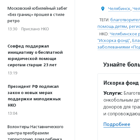
Московский юбилейный забег
Челябинск
,
Чел
«Без границ» прошел в стиле
ТЕГИ:
благотворител
ретро
помощь детям
,
реги
13:30
·
Прислано НКО
НКО:
Челябинское 
"Искорка фонд"
,
Бла
Совфед поддержал
заболеваниями «По
инициативу о бесплатной
юридической помощи
Узнайте боль
сиротам старше 23 лет
13:19
Искорка фонд
Президент РФ подписал
закон о новых мерах
Услуги:
Благотв
поддержки молодежных
онкобольным дет
НКО
доноров для тра
13:04
и сопровождаю
Подробнее
Волонтеры Наставнического
центра преобразили
территорию дома ребенка