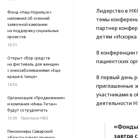
Лидерство в НК
Фонд «Наш Норильск»
напомнил об осенней
темы конференц
заявочной кампании
партнер конфер
на поддержку социальных
детям «Искорка
проектов
16:31
В конференции 
Открыт сбор средств
пациентских орг
на фестиваль для женщин
с онкозаболеваниями «Еще
краше в танце»
В первый день р
14:50
приглашенные э
участниками в о
Организация «Продвижение»
деятельности Н
и компания «Инва-Титан»
будут сотрудничать
13:30
·
Прислано НКО
«Фонды 
Пенсионеры Самарской
завтра 
области освоят правила