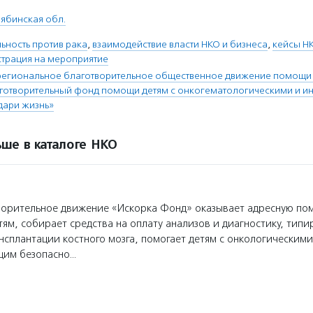
ябинская обл.
ьность против рака
,
взаимодействие власти НКО и бизнеса
,
кейсы Н
страция на мероприятие
региональное благотворительное общественное движение помощи
готворительный фонд помощи детям с онкогематологическими и 
дари жизнь»
ше в каталоге НКО
орительное движение «Искорка Фонд» оказывает адресную по
ям, собирает средства на оплату анализов и диагностику, тип
нсплантации костного мозга, помогает детям с онкологическим
щим безопасно…