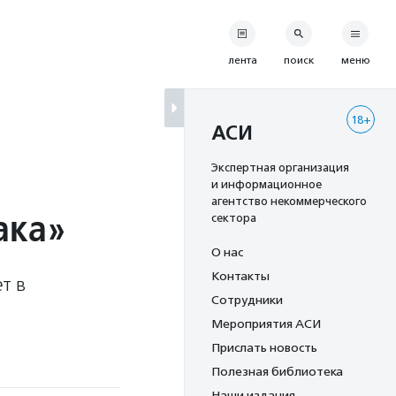
лента
поиск
меню
18+
АСИ
Экспертная организация
и информационное
агентство некоммерческого
ака»
сектора
О нас
Контакты
т в
Сотрудники
Мероприятия АСИ
Прислать новость
Полезная библиотека
Наши издания