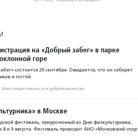
24.11.2022
·
Культура и просвещение
М
гистрация на «Добрый забег» в парке
оклонной горе
абег» состоится 20 сентября. Ожидается, что он соберет
иков и гостей.
·
Благотвори­тель­ность и доброволь­чест­во
льтурника» в Москве
ской фестиваль, приуроченный ко Дню физкультурника,
е 8 и 9 августа. Фестиваль проводит АНО «Московский спор