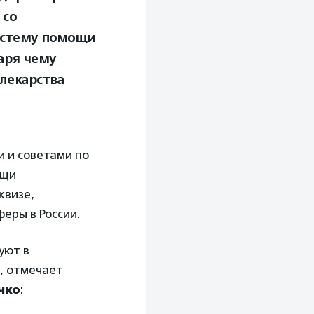
 со
истему помощи
аря чему
лекарства
 и советами по
ощи
квизе,
еры в России.
уют в
, отмечает
чко
: