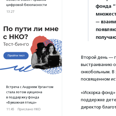
цифровой безопасности
фонда 
13:27
множест
— взаим
появляю
получаю
Второй день — 
выстраиванию о
онкобольным. В 
посвященном ист
Встреча с Андреем Ургантом
«Искорка фонд»
стала лотом аукциона
в поддержку фонда
поддержке дете
«Бумажная птица»
директор благо
11:45
·
Прислано НКО