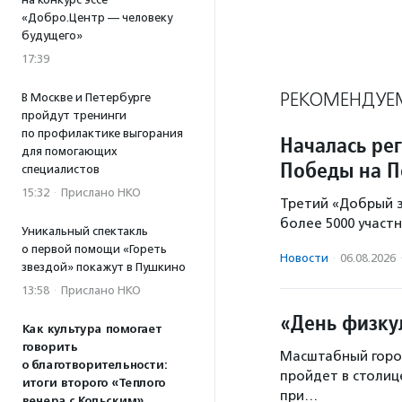
«Добро.Центр — человеку
будущего»
17:39
РЕКОМЕНДУЕ
В Москве и Петербурге
пройдут тренинги
по профилактике выгорания
Началась ре
для помогающих
Победы на П
специалистов
15:32
·
Прислано НКО
Третий «Добрый з
более 5000 участн
Уникальный спектакль
о первой помощи «Гореть
Новости
·
06.08.2026
звездой» покажут в Пушкино
13:58
·
Прислано НКО
«День физку
Как культура помогает
говорить
Масштабный город
о благотворительности:
пройдет в столиц
итоги второго «Теплого
при…
вечера с Кольским»