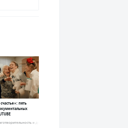
Подробнее
счастье»: пять
окументальных
UTUBE
аготвори­тель­ность и доброволь­чест­во