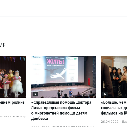
МЕ
годнем ролике
«Справедливая помощь Доктора
«Больше, чем 
Лизы» представила фильм
социальных д
о многолетней помощи детям
фильмов на R
­тель­ность и доброволь­чест­во
Донбасса
26.04.2022
·
Бл