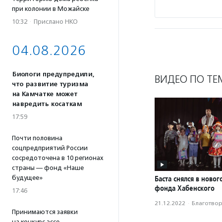
при колонии в Можайске
10:32
·
Прислано НКО
04.08.2026
Биологи предупредили,
ВИДЕО ПО ТЕ
что развитие туризма
на Камчатке может
навредить косаткам
17:59
Почти половина
соцпредприятий России
сосредоточена в 10 регионах
страны — фонд «Наше
будущее»
Баста снялся в ново
фонда Хабенского
17:46
21.12.2022
·
Благотвори
Принимаются заявки
на конкурс эссе