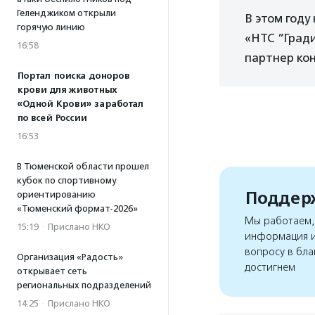
Геленджиком открыли
В этом год
горячую линию
«НТС ”Гради
16:58
партнер кон
Портал поиска доноров
крови для животных
«Одной Крови» заработал
по всей России
16:53
В Тюменской области прошел
кубок по спортивному
Поддерж
ориентированию
«Тюменский формат-2026»
Мы работаем, 
15:19
·
Прислано НКО
информация и
вопросу в бла
Организация «Радость»
достигнем
открывает сеть
региональных подразделений
14:25
·
Прислано НКО