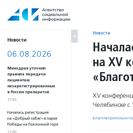
Перейти
к
содержанию
Новости
Новости
Начала
06.08.2026
на XV 
Минздрав уточнил
«Благо
правила передачи
пациентам
незарегистрированных
в России препаратов
XV конференц
17:30
Челябинске с 
Началась регистрация
Благотвори­тель­ност
на «Добрый забег» в парке
Победы на Поклонной горе
17:00