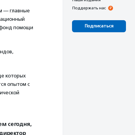
Поддержать нас
м — главные
зационный
Подписаться
 фонд помощи
ндов,
де которых
ся опытом с
дической
ем сегодня,
 директор