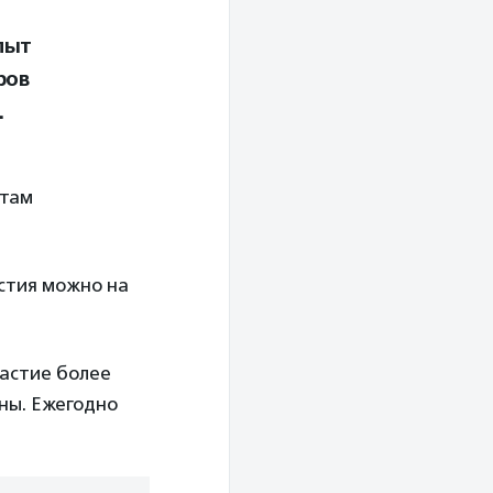
пыт
ров
.
стам
стия можно на
астие более
ны. Ежегодно