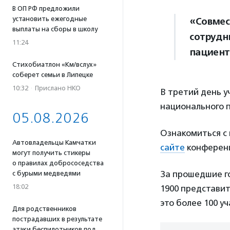
В ОП РФ предложили
установить ежегодные
«Совмес
выплаты на сборы в школу
сотрудн
11:24
пациент
Стихобиатлон «Км/вслух»
соберет семьи в Липецке
10:32
·
Прислано НКО
В третий день у
национального п
05.08.2026
Ознакомиться с
Автовладельцы Камчатки
сайте
конференц
могут получить стикеры
о правилах добрососедства
За прошедшие г
с бурыми медведями
18:02
1900 представит
это более 100 уч
Для родственников
пострадавших в результате
атаки беспилотников под