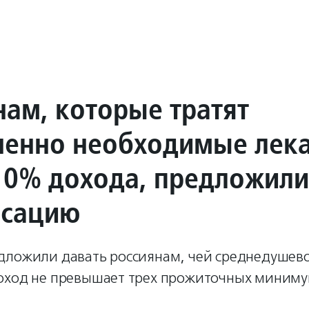
нам, которые тратят
ненно необходимые лека
10% дохода, предложили
нсацию
дложили давать россиянам, чей среднедушев
оход не превышает трех прожиточных миниму