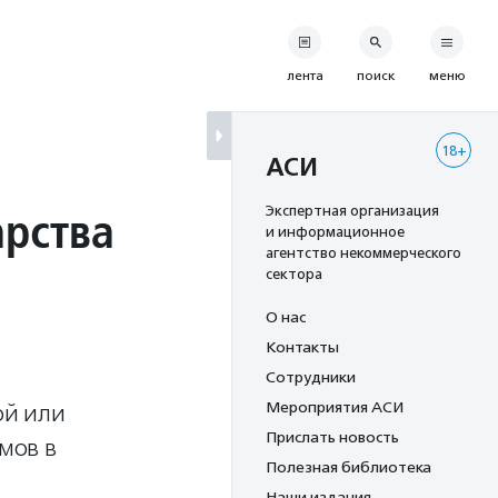
лента
поиск
меню
18+
АСИ
рства
Экспертная организация
и информационное
агентство некоммерческого
сектора
О нас
Контакты
Сотрудники
Мероприятия АСИ
ой или
Прислать новость
мов в
Полезная библиотека
Наши издания