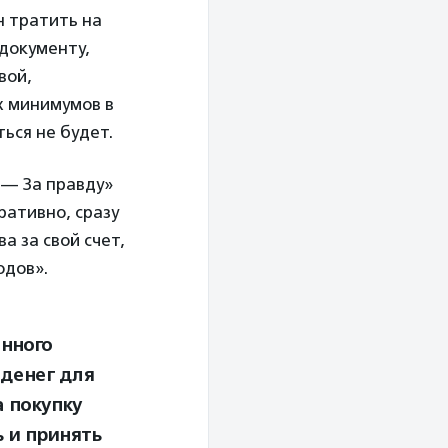
н тратить на
 документу,
вой,
х минимумов в
ься не будет.
 — За правду»
ративно, сразу
а за свой счет,
одов».
енного
денег для
 покупку
 и принять