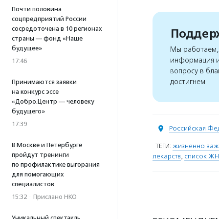
Почти половина
соцпредприятий России
сосредоточена в 10 регионах
Поддерж
страны — фонд «Наше
будущее»
Мы работаем, 
информация и
17:46
вопросу в бла
достигнем
Принимаются заявки
на конкурс эссе
«Добро.Центр — человеку
будущего»
17:39
Российская Фе
В Москве и Петербурге
ТЕГИ:
жизненно важ
пройдут тренинги
лекарств
,
список Ж
по профилактике выгорания
для помогающих
специалистов
15:32
·
Прислано НКО
Уникальный спектакль