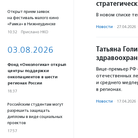
стратегичес
Открыт прием заявок
В новом списке т
на фестиваль малого кино
«Рамка» в Нижнеудинске
Новости
·
27.04.2026
10:32
·
Прислано НКО
Татьяна Гол
03.08.2026
здравоохран
Фонд «Онкологика» открыл
Вице-премьер РФ
центры поддержки
отечественных ле
онкопациентов в шести
и среднего медпе
регионах России
в регионах.
18:37
Новости
·
17.04.2026
Российским студентам могут
разрешить защищать
дипломы в виде социальных
проектов
17:57