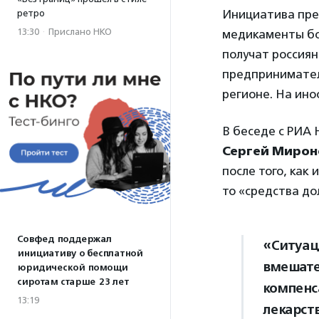
Инициатива пре
ретро
13:30
·
Прислано НКО
медикаменты бол
получат россиян
предпринимател
регионе. На ино
В беседе с РИА 
Сергей Мирон
после того, как 
то «средства до
Совфед поддержал
«Ситуац
инициативу о бесплатной
вмешате
юридической помощи
сиротам старше 23 лет
компенс
13:19
лекарст