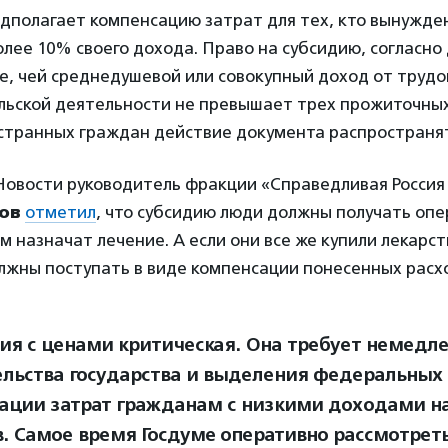
дполагает компенсацию затрат для тех, кто вынужде
ее 10% своего дохода. Право на субсидию, согласно
е, чей среднедушевой или совокупный доход от трудо
ьской деятельности не превышает трех прожиточны
странных граждан действие документа распространят
Новости руководитель фракции «Справедливая Россия
ов
отметил
, что субсидию люди должны получать опе
им назначат лечение. А если они все же купили лекарств
лжны поступать в виде компенсации понесенных расх
ия с ценами критическая. Она требует немедл
льства государства и выделения федеральных 
ации затрат гражданам с низкими доходами на
в. Самое время Госдуме оперативно рассмотреть