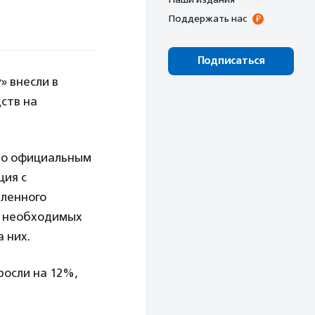
Поддержать нас
Подписаться
» внесли в
ств на
 по официальным
ция с
ленного
х необходимых
а них.
росли на 12%,