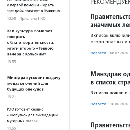
РЕКОМЕНДУЕ
о первой помощи «Гореть
звездой» покажут в Пушкино
Правительст
13:58
·
Прислано НКО
значимых ле
Как культура помогает
В список включили
говорить
особо опасных ин
о благотворительности:
итоги второго «Теплого
Новости
·
08.07.2026
вечера с Кольским»
13:55
Минздрав од
Минздрав ускорит выдачу
в список стр
медзаключений для
будущих опекунов
В список вошли е
13:21
Новости
·
16.06.2026
РЭО готовит сервис
«Экопульс» для ликвидации
мусорных свалок
Правительст
11:55