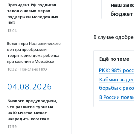
наш зак
Президент РФ подписал
закон о новых мерах
бюджет 
поддержки молодежных
НКО
13:04
В случае одобре
Волонтеры Наставнического
центра преобразили
территорию дома ребенка
Ещё по теме
при колонии в Можайске
10:32
·
Прислано НКО
РКК: 98% росс
Кабмин выдел
04.08.2026
борьбы с рак
В России появ
Биологи предупредили,
что развитие туризма
на Камчатке может
навредить косаткам
17:59