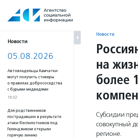
Перейти
к
содержанию
Новости
Новости
Россия
05.08.2026
на жиз
Автовладельцы Камчатки
более 
могут получить стикеры
о правилах добрососедства
компе
с бурыми медведями
18:02
Для родственников
Субсидии пре
пострадавших в результате
совокупный д
атаки беспилотников под
Геленджиком открыли
регионе.
горячую линию