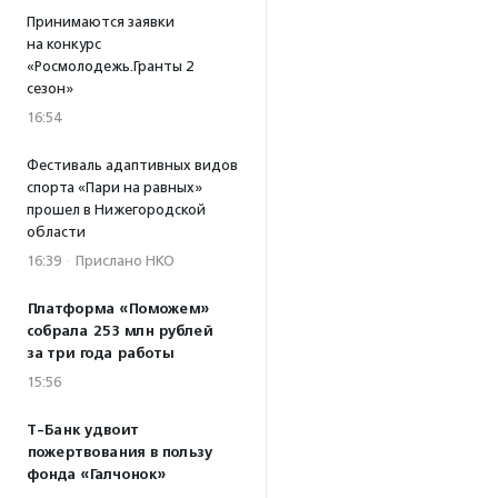
Принимаются заявки
на конкурс
«Росмолодежь.Гранты 2
сезон»
16:54
Фестиваль адаптивных видов
спорта «Пари на равных»
прошел в Нижегородской
области
16:39
·
Прислано НКО
Платформа «Поможем»
собрала 253 млн рублей
за три года работы
15:56
Т-Банк удвоит
пожертвования в пользу
фонда «Галчонок»