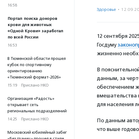
16:58
Здоровье
·
12.09.2
Портал поиска доноров
крови для животных
«Одной Крови» заработал
12 сентября 202
по всей России
Госдуму
законоп
16:53
жизненно необх
В Тюменской области прошел
кубок по спортивному
В пояснительной
ориентированию
«Тюменский формат-2026»
данным, за черт
15:19
·
Прислано НКО
обеспечением ж
вмешательства 
Организация «Радость»
для населения л
открывает сеть
региональных подразделений
14:25
·
Прислано НКО
По данным автор
что выше годово
Московский юбилейный забег
«Без границ» прошел в стиле