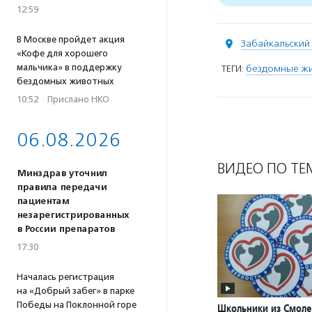
12:59
В Москве пройдет акция
Забайкальский 
«Кофе для хорошего
мальчика» в поддержку
ТЕГИ:
бездомные ж
бездомных животных
10:52
·
Прислано НКО
06.08.2026
ВИДЕО ПО ТЕ
Минздрав уточнил
правила передачи
пациентам
незарегистрированных
в России препаратов
17:30
Началась регистрация
на «Добрый забег» в парке
Победы на Поклонной горе
Школьники из Смоле