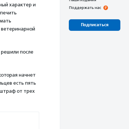
ный характер и
Поддержать нас
спечить
имать
Подписаться
й ветеринарной
 решили после
которая начнет
льцев есть пять
 штраф от трех