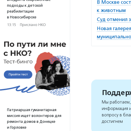
В Москве сос
подходы к детской
к животным
реабилитации
в Новосибирске
Суд отменил 
13:15
·
Прислано НКО
Новая галере
муниципально
Поддерж
Мы работаем, 
информация и
Патриаршая гуманитарная
вопросу в бла
миссия ищет волонтеров для
достигнем
ремонта домов в Донецке
и Горловке