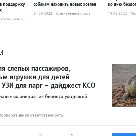
 в поддержку
собакам находить новых хозяев
ко дню бездо
х
24.08.2022
·
Социальный спорт
19.08.2022
·
Ок
­тель­ность и доброволь­чест­во
М
ля слепых пассажиров,
ые игрушки для детей
 УЗИ для ларг – дайджест КСО
иальных инициатив бизнеса уходящей
Корпоративная ответственность