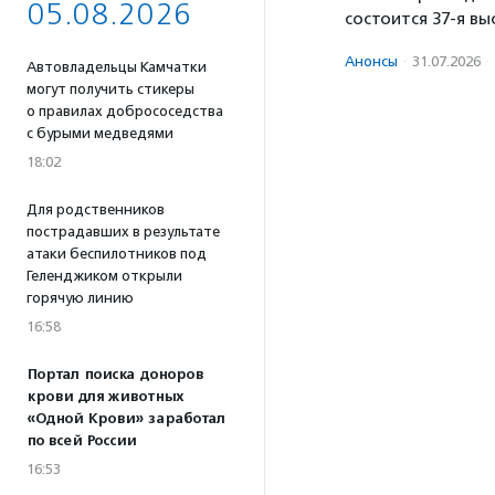
05.08.2026
состоится 37-я вы
Анонсы
·
31.07.2026
·
Автовладельцы Камчатки
могут получить стикеры
о правилах добрососедства
с бурыми медведями
18:02
Для родственников
пострадавших в результате
атаки беспилотников под
Геленджиком открыли
горячую линию
16:58
Портал поиска доноров
крови для животных
«Одной Крови» заработал
по всей России
16:53