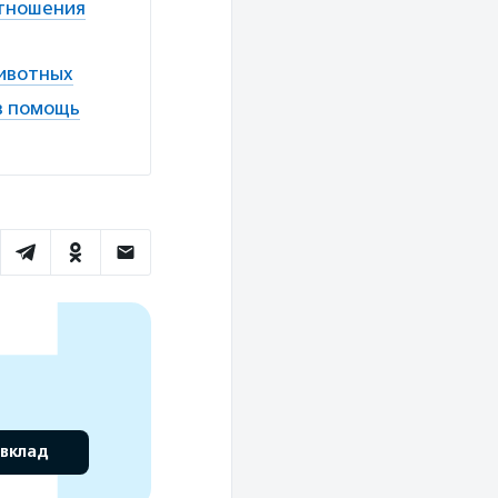
отношения
животных
в помощь
 вклад