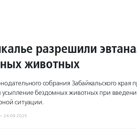
йкалье разрешили эвтан
ных животных
нодательного собрания Забайкальского края п
усыпление бездомных животных при введен
рной ситуации.
·
24.09.2025