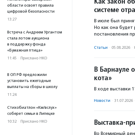
Как закон о
области освоят правила
системе отр
цифровой безопасности
13:27
В июле был приня
Но как она будет 
Встреча с Андреем Ургантом
постановления пр
стала лотом аукциона
в поддержку фонда
Статьи
·
05.08.2026
·
«Бумажная птица»
11:45
·
Прислано НКО
В Барнауле 
В ОП РФ предложили
кота»
установить ежегодные
выплаты на сборы в школу
В ходе выставки 
11:24
Новости
·
31.07.2026
Стихобиатлон «Км/вслух»
соберет семьи в Липецке
Выставка-пр
10:32
·
Прислано НКО
Во Всемирный ден