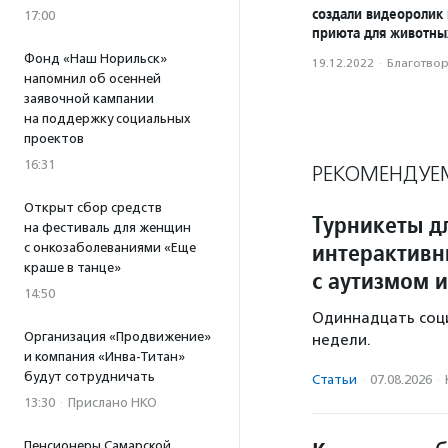
создали видеоролик
17:00
приюта для животны
Фонд «Наш Норильск»
19.12.2022
·
Благотвори
напомнил об осенней
заявочной кампании
на поддержку социальных
проектов
16:31
РЕКОМЕНДУЕ
Открыт сбор средств
Турникеты д
на фестиваль для женщин
интерактивн
с онкозаболеваниями «Еще
краше в танце»
с аутизмом и
14:50
Одиннадцать соц
Организация «Продвижение»
недели.
и компания «Инва-Титан»
будут сотрудничать
Статьи
·
07.08.2026
·
13:30
·
Прислано НКО
Пенсионеры Самарской