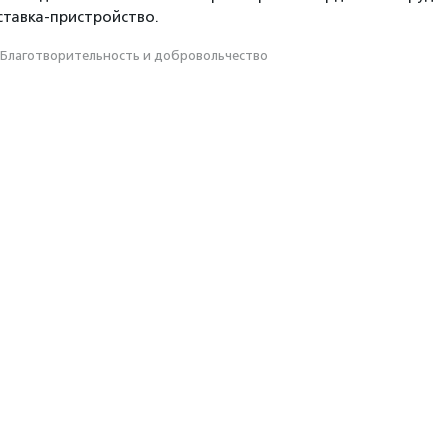
ставка-пристройство.
Благотвори­тель­ность и доброволь­чест­во