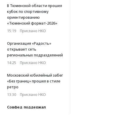
В Тюменской области прошел
кубок по спортивному
ориентированию
«Тюменский формат-2026»
15:19
·
Прислано НКО
Организация «Радость»
открывает сеть
региональных подразделений
14:25
·
Прислано НКО
Московский юбилейный забег
«Без границ» прошел в стиле
ретро
13:30
·
Прислано НКО
Совфед поддержал
инициативу о бесплатной
юридической помощи
сиротам старше 23 лет