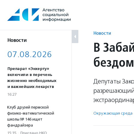
Перейти
к
содержанию
Новости
Новости
В Заба
07.08.2026
бездом
Препарат «Энхерту»
включили в перечень
Депутаты Зако
жизненно необходимых
и важнейших лекарств
разрешающий 
16:27
экстраордина
Клуб друзей пермской
Окружающая среда
физико-математической
школы № 146 ищет
фандрайзера
15:35
·
Прислано НКО