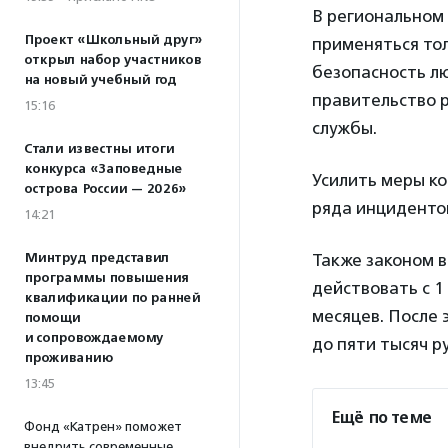
В региональном
Проект «Школьный друг»
применяться тол
открыл набор участников
безопасность л
на новый учебный год
правительство 
15:16
службы.
Стали известны итоги
конкурса «Заповедные
Усилить меры к
острова России — 2026»
ряда инцидентов
14:21
Минтруд представил
Также законом 
программы повышения
действовать с 1
квалификации по ранней
месяцев. После 
помощи
и сопровождаемому
до пяти тысяч р
проживанию
13:45
Ещё по теме
Фонд «Катрен» поможет
внедрить современные