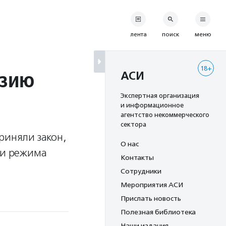
лента
поиск
меню
18+
азию
АСИ
Экспертная организация
и информационное
агентство некоммерческого
сектора
риняли закон,
О нас
ии режима
Контакты
Сотрудники
Мероприятия АСИ
Прислать новость
Полезная библиотека
Наши издания