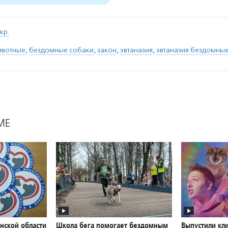
кр.
ивотные
,
бездомные собаки
,
закон
,
эвтаназия
,
эвтаназия бездомны
МЕ
нской области
Школа бега помогает бездомным
Выпустили кл