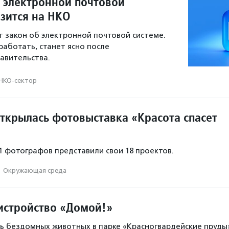
б электронной почтовой
азится на НКО
т закон об электронной почтовой системе.
работать, станет ясно после
авительства.
НКО-сектор
открылась фотовыставка «Красота спасет
11 фотографов представили свои 18 проектов.
·
Окружающая среда
истройство «Домой!»
ь бездомных животных в парке «Красногвардейские пруды