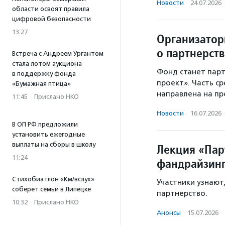
Новости
·
24.07.2026
области освоят правила
цифровой безопасности
13:27
Организатор
о партнерст
Встреча с Андреем Ургантом
стала лотом аукциона
Фонд станет пар
в поддержку фонда
проект». Часть с
«Бумажная птица»
направлена на п
11:45
·
Прислано НКО
Новости
·
16.07.2026
В ОП РФ предложили
установить ежегодные
выплаты на сборы в школу
Лекция «Пар
11:24
фандрайзин
Стихобиатлон «Км/вслух»
Участники узнают
соберет семьи в Липецке
партнерство.
10:32
·
Прислано НКО
Анонсы
·
15.07.2026
·