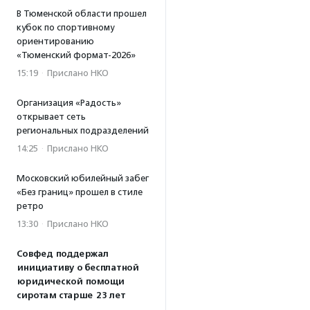
В Тюменской области прошел
кубок по спортивному
ориентированию
«Тюменский формат-2026»
15:19
·
Прислано НКО
Организация «Радость»
открывает сеть
региональных подразделений
14:25
·
Прислано НКО
Московский юбилейный забег
«Без границ» прошел в стиле
ретро
13:30
·
Прислано НКО
Совфед поддержал
инициативу о бесплатной
юридической помощи
сиротам старше 23 лет