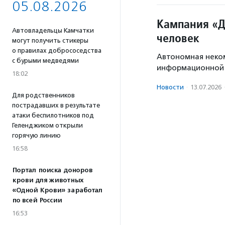
05.08.2026
Кампания «Д
Автовладельцы Камчатки
человек
могут получить стикеры
о правилах добрососедства
Автономная неком
с бурыми медведями
информационной 
18:02
Новости
·
13.07.2026
Для родственников
пострадавших в результате
атаки беспилотников под
Геленджиком открыли
горячую линию
16:58
Портал поиска доноров
крови для животных
«Одной Крови» заработал
по всей России
16:53