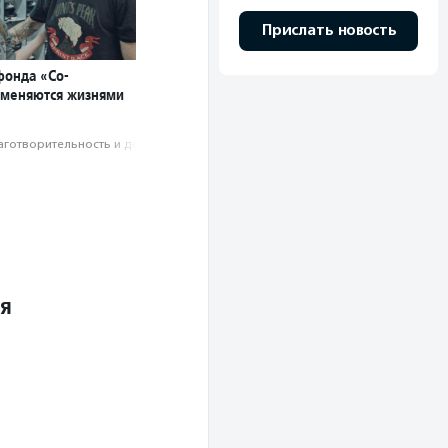
Прислать новость
онда «Со-
оменяются жизнями
аготвори­тель­ность и доброволь­чест­во
ля