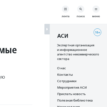
лента
поиск
меню
18+
АСИ
имые
Экспертная организация
и информационное
агентство некоммерческого
сектора
О нас
Контакты
ую
Сотрудники
Мероприятия АСИ
Прислать новость
Полезная библиотека
Наши издания