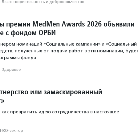
·
Благотвори­тель­ность и доброволь­чест­во
ы премии MedMen Awards 2026 объявили
ве с фондом ОРБИ
тнером номинаций «Социальные кампании» и «Социальный
редств, полученных от подачи работ в эти номинации, буде
рограммы фонда.
·
Здоровье
тнерство или замаскированный
г»
, как превратить идею сотрудничества в настоящее
НКО-сектор