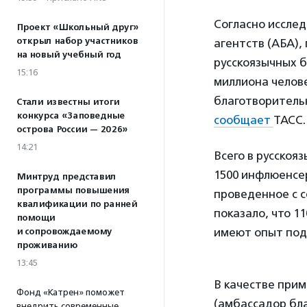
Согласно иссле
Проект «Школьный друг»
открыл набор участников
агентств (АБА)
на новый учебный год
русскоязычных б
15:16
миллиона челов
благотворитель
Стали известны итоги
конкурса «Заповедные
сообщает
ТАСС.
острова России — 2026»
14:21
Всего в русскоя
1500 инфлюенсер
Минтруд представил
программы повышения
проведенное с с
квалификации по ранней
показало, что 1
помощи
имеют опыт под
и сопровождаемому
проживанию
13:45
В качестве при
Фонд «Катрен» поможет
(амбассадор бл
внедрить современные