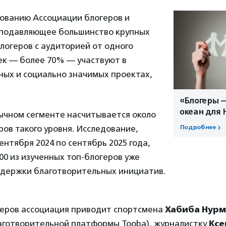
дованию Ассоциации блогеров и
, подавляющее большинство крупных
логеров с аудиторией от одного
ек — более 70% — участвуют в
ных и социально значимых проектах,
«Блогеры 
океан для 
зычном сегменте насчитывается около
ов такого уровня. Исследование,
Подробнее
ентября 2024 по сентябрь 2025 года,
100 из изученных топ-блогеров уже
держки благотворительных инициатив.
меров ассоциация приводит спортсмена
Хабиба Нур
аготворительной платформы Tooba), журналистку
Ксе