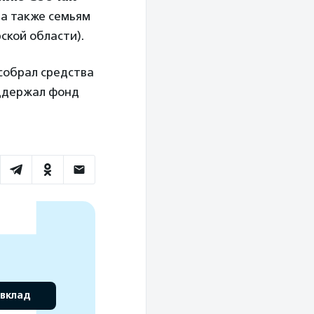
 а также семьям
ской области).
собрал средства
ддержал фонд
 вклад