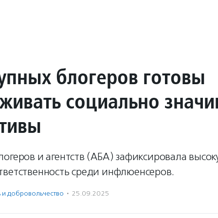
упных блогеров готовы
живать социально знач
тивы
огеров и агентств (АБА) зафиксировала высок
тветственность среди инфлюенсеров.
ь и доброволь­чест­во
·
25.09.2025