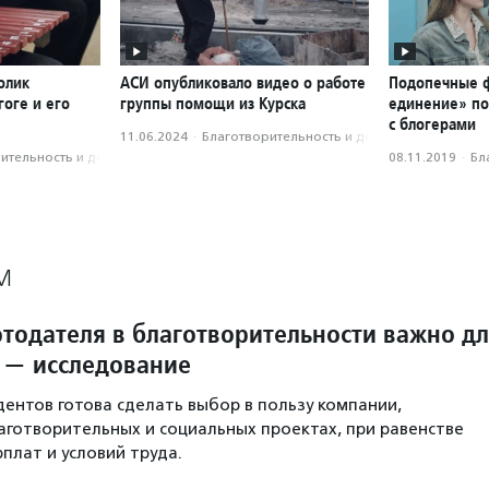
олик
АСИ опубликовало видео о работе
Подопечные ф
оге и его
группы помощи из Курска
единение» п
с блогерами
11.06.2024
·
Благотвори­тель­ность и доброволь­чест­во
­тель­ность и доброволь­чест­во
08.11.2019
·
Бл
М
отодателя в благотворительности важно д
 — исследование
ентов готова сделать выбор в пользу компании,
аготворительных и социальных проектах, при равенстве
плат и условий труда.