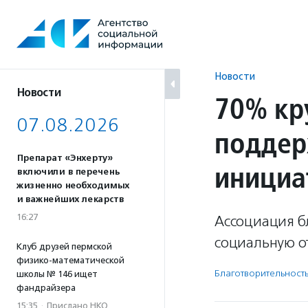
Перейти
к
содержанию
Новости
Новости
70% кр
07.08.2026
поддер
Препарат «Энхерту»
инициа
включили в перечень
жизненно необходимых
и важнейших лекарств
16:27
Ассоциация бл
социальную о
Клуб друзей пермской
физико-математической
Благотвори­тель­ност
школы № 146 ищет
фандрайзера
15:35
·
Прислано НКО