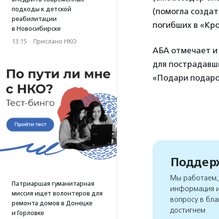
подходы к детской
(помогла создат
реабилитации
погибших в «Кро
в Новосибирске
13:15
·
Прислано НКО
АБА отмечает и
для пострадавши
«Подари подарок
Поддерж
Мы работаем, 
Патриаршая гуманитарная
информация и
миссия ищет волонтеров для
вопросу в бла
ремонта домов в Донецке
достигнем
и Горловке