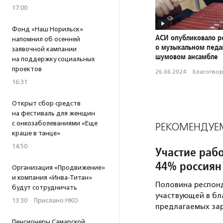
17:00
Фонд «Наш Норильск»
АСИ опубликовало р
напомнил об осенней
о музыкальном педаг
заявочной кампании
шумовом ансамбле
на поддержку социальных
проектов
26.06.2024
·
Благотвори
16:31
Открыт сбор средств
на фестиваль для женщин
с онкозаболеваниями «Еще
РЕКОМЕНДУЕ
краше в танце»
14:50
Участие раб
44% россиян
Организация «Продвижение»
и компания «Инва-Титан»
Половина респонд
будут сотрудничать
участвующей в бл
13:30
·
Прислано НКО
предлагаемых зар
Пенсионеры Самарской