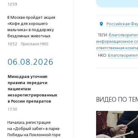
12:59
В Москве пройдет акция
«Кофе для хорошего
Российская Фе
мальчика» в поддержку
ТЕГИ:
благотворите
бездомных животных
информационное со
10:52
·
Прислано НКО
ответственная комп
НКО:
Благотворител
06.08.2026
Минздрав уточнил
правила передачи
пациентам
незарегистрированных
ВИДЕО ПО ТЕ
в России препаратов
17:30
Началась регистрация
на «Добрый забег» в парке
Победы на Поклонной горе