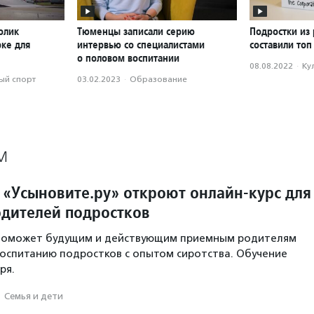
олик
Тюменцы записали серию
Подростки из
рке для
интервью со специалистами
составили топ
о половом воспитании
08.08.2022
·
Ку
ый спорт
03.02.2023
·
Образование
М
 «Усыновите.ру» откроют онлайн-курс для
дителей подростков
 поможет будущим и действующим приемным родителям
воспитанию подростков с опытом сиротства. Обучение
ря.
·
Семья и дети