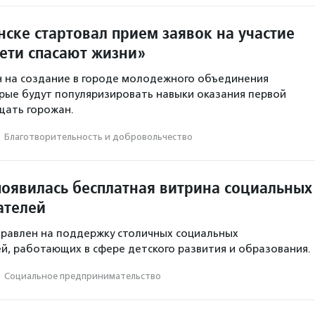
ске стартовал прием заявок на участие
Дети спасают жизни»
 на создание в городе молодежного объединения
рые будут популяризировать навыки оказания первой
щать горожан.
·
Благотвори­тель­ность и доброволь­чест­во
появилась бесплатная витрина социальных
ателей
равлен на поддержку столичных социальных
, работающих в сфере детского развития и образования.
·
Социальное предпри­нима­тель­ство