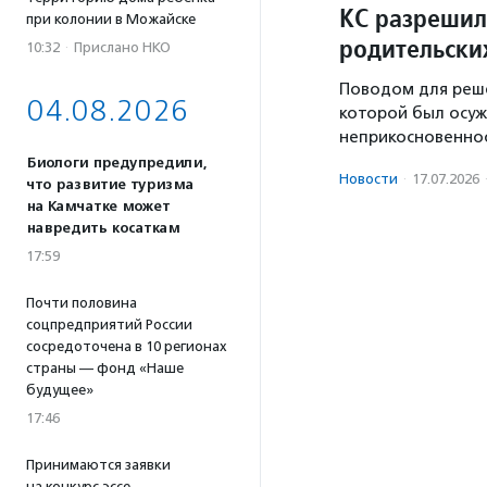
КС разрешил
при колонии в Можайске
родительски
10:32
·
Прислано НКО
Поводом для реше
04.08.2026
которой был осуж
неприкосновенно
Биологи предупредили,
Новости
·
17.07.2026
что развитие туризма
на Камчатке может
навредить косаткам
17:59
Почти половина
соцпредприятий России
сосредоточена в 10 регионах
страны — фонд «Наше
будущее»
17:46
Принимаются заявки
на конкурс эссе