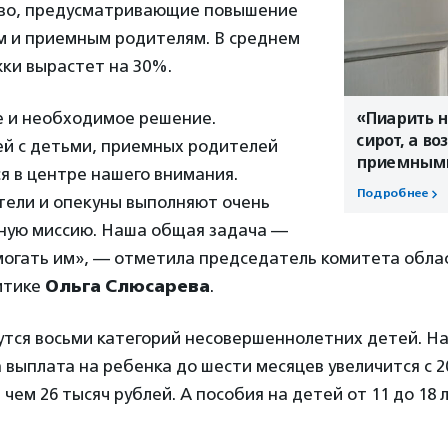
во, предусматривающие повышение
м и приемным родителям. В среднем
ки вырастет на 30%.
 и необходимое решение.
«Пиарить н
сирот, а в
й с детьми, приемных родителей
приемными
я в центре нашего внимания.
Подробнее
ели и опекуны выполняют очень
ную миссию. Наша общая задача —
могать им», — отметила председатель комитета обла
итике
Ольга Слюсарева
.
тся восьми категорий несовершеннолетних детей. На
а выплата на ребенка до шести месяцев увеличится с 2
 чем 26 тысяч рублей. А пособия на детей от 11 до 18 