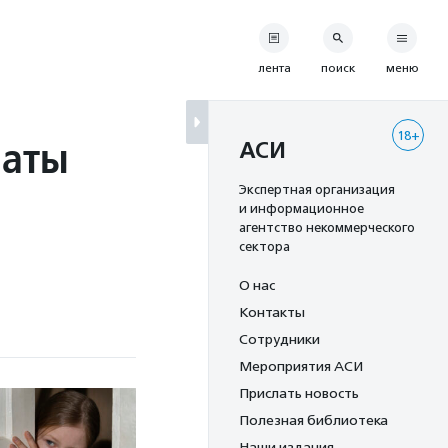
лента
поиск
меню
18+
латы
АСИ
Экспертная организация
и информационное
агентство некоммерческого
сектора
О нас
Контакты
Сотрудники
Мероприятия АСИ
Прислать новость
Полезная библиотека
Наши издания