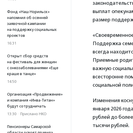
законодательст
выплат опекуна
Фонд «Наш Норильск»
напомнил об осенней
размер поддерж
заявочной кампании
на поддержку социальных
«Своевременное
проектов
Поддержка семе
16:31
всегда находитс
Открыт сбор средств
Приемные родит
на фестиваль для женщин
важную социаль
с онкозаболеваниями «Еще
краше в танце»
всесторонне по
14:50
социальной пол
Организация «Продвижение»
Изменения косну
и компания «Инва-Титан»
будут сотрудничать
января 2026 год
13:30
·
Прислано НКО
рублей до более
тысячи рублей.
Пенсионеры Самарской
области освоят правила