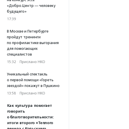
«Добро.Центр — человеку
будущего»
17:39
В Москве и Петербурге
пройдут тренинги
по профилактике выгорания
для помогающих
специалистов
15:32
·
Прислано НКО
Уникальный спектакль
о первой помощи «Гореть
звездой» покажут в Пушкино
13:58
·
Прислано НКО
Как культура помогает
говорить
о благотворительности:
итоги второго «Теплого
вечера с Кольским»