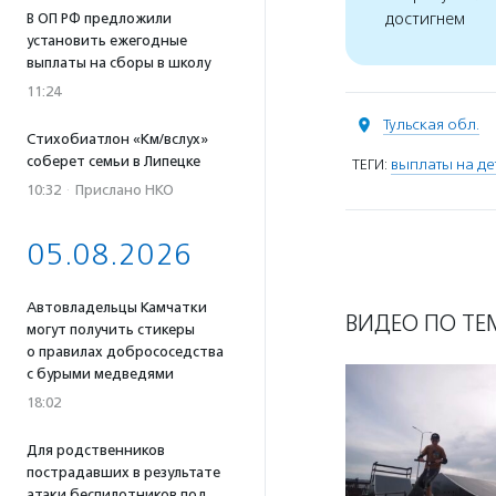
достигнем
В ОП РФ предложили
установить ежегодные
выплаты на сборы в школу
11:24
Тульская обл.
Стихобиатлон «Км/вслух»
соберет семьи в Липецке
ТЕГИ:
выплаты на де
10:32
·
Прислано НКО
05.08.2026
Автовладельцы Камчатки
ВИДЕО ПО ТЕ
могут получить стикеры
о правилах добрососедства
с бурыми медведями
18:02
Для родственников
пострадавших в результате
атаки беспилотников под