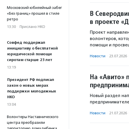
Московский юбилейный забег
В Северодвин
«Без границ» прошел в стиле
ретро
в проекте «
13:30
·
Прислано НКО
Проект направлен
волонтеров, кото
Совфед поддержал
помощи и просве
инициативу о бесплатной
юридической помощи
Новости
·
23.07.2026
сиротам старше 23 лет
13:19
На «Авито» 
Президент РФ подписал
предприним
закон о новых мерах
поддержки молодежных
Новый раздел нап
НКО
предпринимателей
13:04
Новости
·
21.07.2026
Волонтеры Наставнического
центра преобразили
территорию дома ребенка