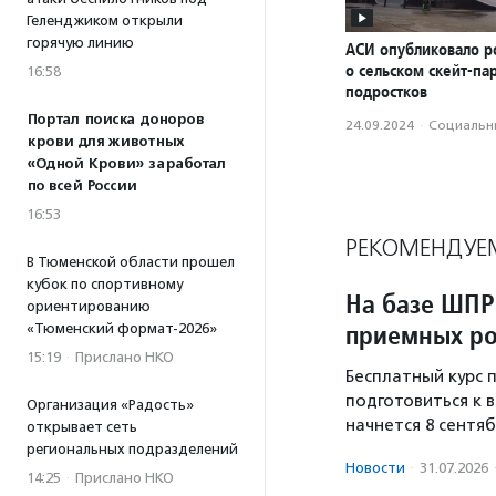
Геленджиком открыли
горячую линию
АСИ опубликовало р
о сельском скейт-па
16:58
подростков
Портал поиска доноров
24.09.2024
·
Социальн
крови для животных
«Одной Крови» заработал
по всей России
16:53
РЕКОМЕНДУЕ
В Тюменской области прошел
кубок по спортивному
На базе ШПР
ориентированию
приемных ро
«Тюменский формат-2026»
15:19
·
Прислано НКО
Бесплатный курс
подготовиться к 
Организация «Радость»
начнется 8 сентяб
открывает сеть
региональных подразделений
Новости
·
31.07.2026
14:25
·
Прислано НКО