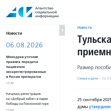
Перейти
к
содержанию
Новости
Новости
Тульск
06.08.2026
приемн
Минздрав уточнил
правила передачи
Размер пособ
пациентам
незарегистрированных
в России препаратов
Семья и дети
·
26.0
17:30
Началась регистрация
на «Добрый забег» в парке
25 сентября 202
Победы на Поклонной горе
думы
утвердили
17:00