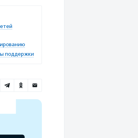
детей
тированию
пы поддержки