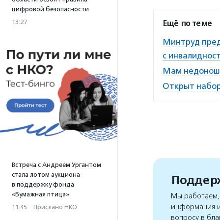
цифровой безопасности
13:27
Ещё по теме
Минтруд пред
с инвалиднос
Мам недоноше
Открыт набор
Встреча с Андреем Ургантом
стала лотом аукциона
Поддерж
в поддержку фонда
«Бумажная птица»
Мы работаем, 
информация и
11:45
·
Прислано НКО
вопросу в бла