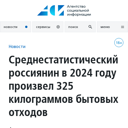
Перейти
к
содержанию
новости
сервисы
поиск
меню
18+
Новости
Среднестатистический
россиянин в 2024 году
произвел 325
килограммов бытовых
отходов