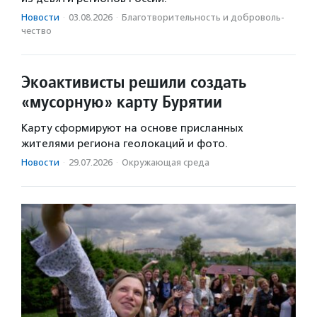
Новости
·
03.08.2026
·
Благотвори­тель­ность и доброволь­
чест­во
Экоактивисты решили создать
«мусорную» карту Бурятии
Карту сформируют на основе присланных
жителями региона геолокаций и фото.
Новости
·
29.07.2026
·
Окружающая среда