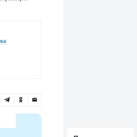
тва
е