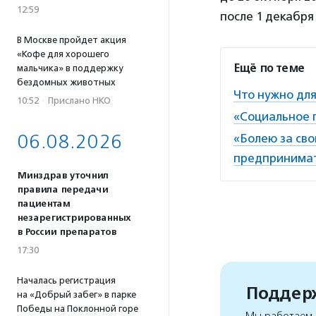
12:59
после 1 декабря 
В Москве пройдет акция
«Кофе для хорошего
Ещё по теме
мальчика» в поддержку
бездомных животных
Что нужно дл
10:52
·
Прислано НКО
«Социальное 
06.08.2026
«Болею за св
предпринимат
Минздрав уточнил
правила передачи
пациентам
незарегистрированных
в России препаратов
17:30
Началась регистрация
Поддерж
на «Добрый забег» в парке
Победы на Поклонной горе