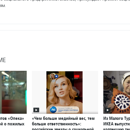
ям.
МЕ
атов «Опека»
«Чем больше медийный вес, тем
Из Малого Ту
ой о пожилых
больше ответственность»:
ИКЕА выпусти
российские звезды о социальной
коллекцию те