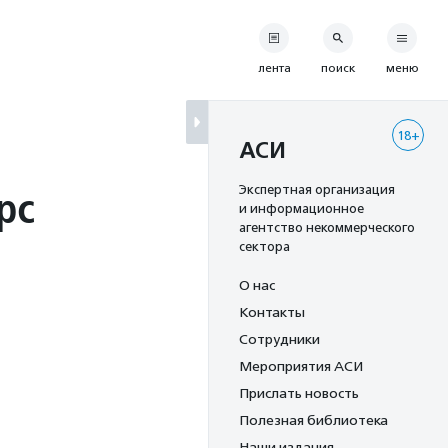
лента
поиск
меню
18+
АСИ
рс
Экспертная организация
и информационное
агентство некоммерческого
сектора
О нас
Контакты
Сотрудники
Мероприятия АСИ
Прислать новость
Полезная библиотека
Наши издания