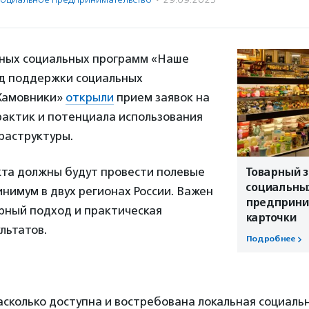
ных социальных программ «Наше
д поддержки социальных
Хамовники»
открыли
прием заявок на
рактик и потенциала использования
раструктуры.
кта должны будут провести полевые
Товарный з
социальны
нимум в двух регионах России. Важен
предприни
ный подход и практическая
карточки
льтатов.
Подробнее
асколько доступна и востребована локальная социаль