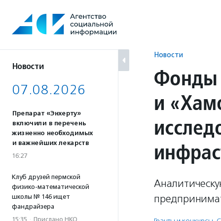
Перейти
к
содержанию
Новости
Новости
Фонды 
07.08.2026
и «Хам
Препарат «Энхерту»
исслед
включили в перечень
жизненно необходимых
инфрас
и важнейших лекарств
16:27
Клуб друзей пермской
Аналитическу
физико-математической
предпринимат
школы № 146 ищет
фандрайзера
15:35
·
Прислано НКО
Гранты и конкурсы
,
С