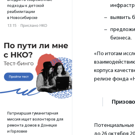
инфрастр
подходы к детской
реабилитации
выявить 
в Новосибирске
13:15
·
Прислано НКО
предложи
бизнеса.
«По итогам исс
взаимодействию 
корпуса качеств
релизе фонда «
Призово
Патриаршая гуманитарная
миссия ищет волонтеров для
Потенциальные 
ремонта домов в Донецке
и Горловке
до 26 октября 2