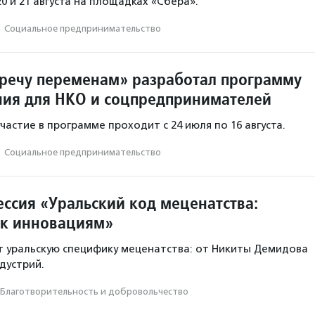
0 и 21 августа на площадках «Сбера».
·
Социальное предпри­нима­тель­ство
речу переменам» разработал программу
ия для НКО и соцпредпринимателей
частие в программе проходит с 24 июля по 16 августа.
·
Социальное предпри­нима­тель­ство
ессия «Уральский код меценатства:
 к инновациям»
т уральскую специфику меценатства: от Никиты Демидова
дустрий.
Благотвори­тель­ность и доброволь­чест­во