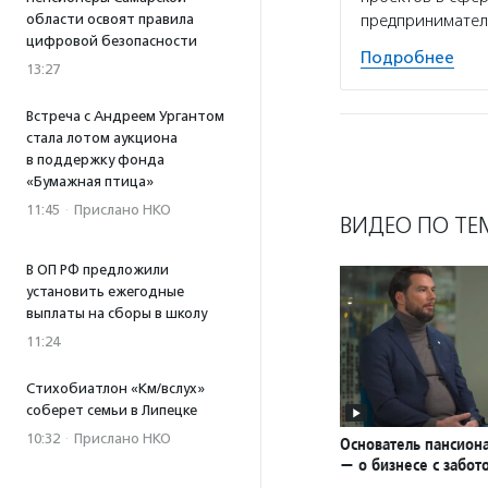
области освоят правила
предпринимател
цифровой безопасности
Подробнее
13:27
Встреча с Андреем Ургантом
стала лотом аукциона
в поддержку фонда
«Бумажная птица»
11:45
·
Прислано НКО
ВИДЕО ПО ТЕ
В ОП РФ предложили
установить ежегодные
выплаты на сборы в школу
11:24
Стихобиатлон «Км/вслух»
соберет семьи в Липецке
10:32
·
Прислано НКО
Основатель пансион
— о бизнесе с забот