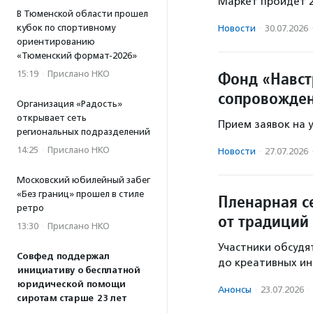
Маркет пройдет 2
В Тюменской области прошел
кубок по спортивному
Новости
·
30.07.2026
ориентированию
«Тюменский формат-2026»
Фонд «Навст
15:19
·
Прислано НКО
сопровожден
Организация «Радость»
открывает сеть
Прием заявок на у
региональных подразделений
14:25
·
Прислано НКО
Новости
·
27.07.2026
Московский юбилейный забег
«Без границ» прошел в стиле
Пленарная с
ретро
от традиций
13:30
·
Прислано НКО
Участники обсудя
Совфед поддержал
до креативных ин
инициативу о бесплатной
юридической помощи
Анонсы
·
23.07.2026
·
сиротам старше 23 лет