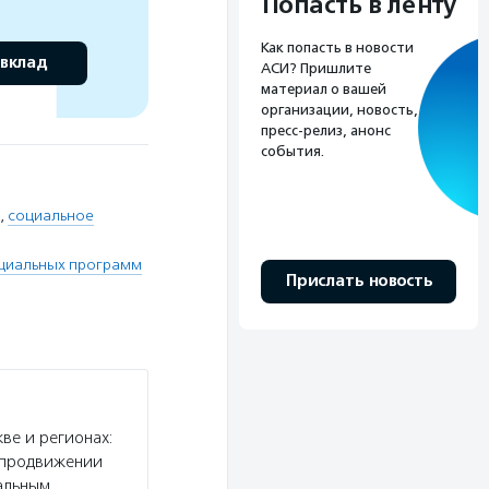
Попасть в ленту
Как попасть в новости
 вклад
АСИ? Пришлите
материал о вашей
организации, новость,
пресс-релиз, анонс
события.
,
социальное
циальных программ
Прислать новость
ве и регионах:
и продвижении
альным