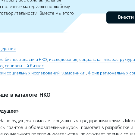
чтобы у вас была актуальная
 полезные материалы по любому
готворительности. Вместе мы этого
Внести
дерация
е бизнеса власти и НКО
,
исследования
,
социальная инфраструктура
во
,
социальный бизнес
ки социальных исследований "Хамовники"
,
Фонд региональных со
ше в каталоге НКО
удущее»
аше будущее» помогает социальным предпринимателям в Моск
сы грантов и образовательные курсы, помогает в разработке 
ре социального предпринимательства, присуждает премии соци