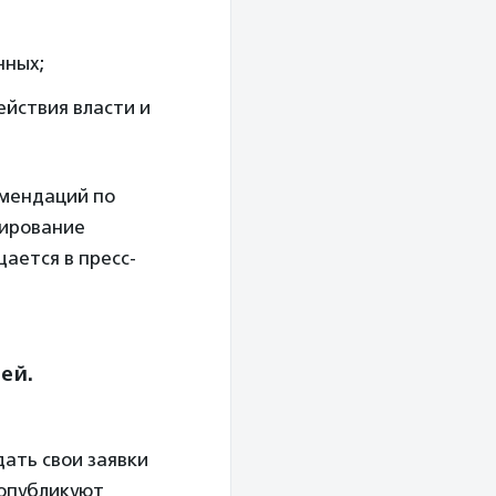
нных;
йствия власти и
омендаций по
мирование
ается в пресс-
ей.
ать свои заявки
 опубликуют