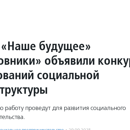
«Наше будущее»
овники» объявили конку
ований социальной
труктуры
ю работу проведут для развития социального
ельства.
оциальное предпри­нима­тель­ство
·
29.09.2025