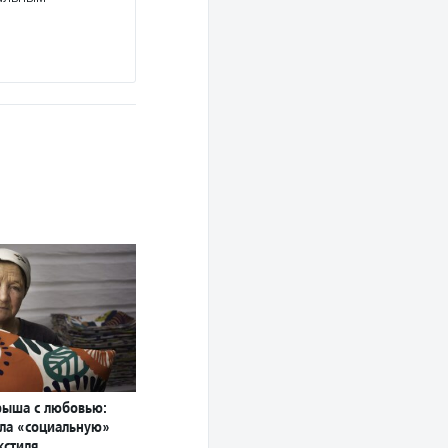
рыша с любовью:
ла «социальную»
кстиля