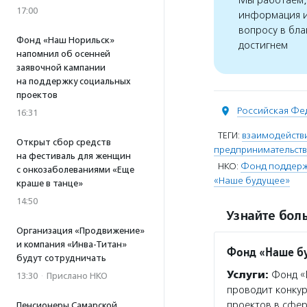
Мы работаем, 
17:00
информация и
вопросу в бла
Фонд «Наш Норильск»
достигнем
напомнил об осенней
заявочной кампании
на поддержку социальных
проектов
Российская Фе
16:31
ТЕГИ:
взаимодействи
Открыт сбор средств
предпринимательст
на фестиваль для женщин
НКО:
Фонд поддерж
с онкозаболеваниями «Еще
«Наше будущее»
краше в танце»
14:50
Узнайте боль
Организация «Продвижение»
и компания «Инва-Титан»
Фонд «Наше б
будут сотрудничать
Услуги:
Фонд «Н
13:30
·
Прислано НКО
проводит конкур
проектов в сфе
Пенсионеры Самарской