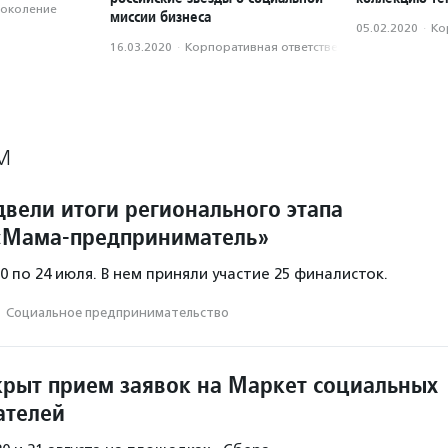
поколение
миссии бизнеса
05.02.2020
·
Ко
16.03.2020
·
Корпоративная ответственность
М
двели итоги регионального этапа
«Мама-предприниматель»
0 по 24 июля. В нем приняли участие 25 финалисток.
·
Социальное предпри­нима­тель­ство
крыт прием заявок на Маркет социальных
ателей