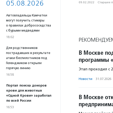
05.08.2026
09.02.2022
·
Старшее 
Автовладельцы Камчатки
могут получить стикеры
о правилах добрососедства
с бурыми медведями
18:02
РЕКОМЕНДУЕ
Для родственников
В Москве по
пострадавших в результате
программы 
атаки беспилотников под
Геленджиком открыли
горячую линию
Этап проходил с 2
16:58
Новости
·
31.07.2026
Портал поиска доноров
крови для животных
В Москве от
«Одной Крови» заработал
по всей России
предприним
16:53