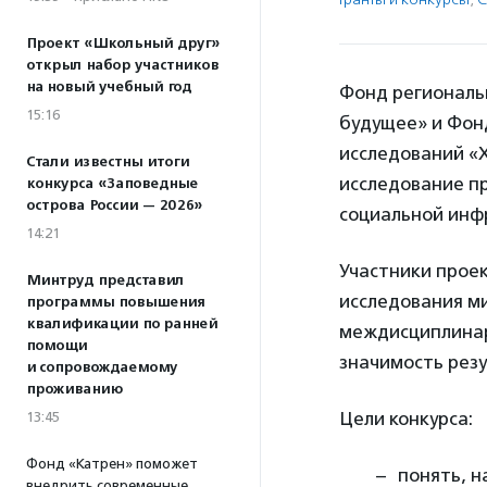
Проект «Школьный друг»
открыл набор участников
на новый учебный год
Фонд региональ
15:16
будущее» и Фон
исследований «
Стали известны итоги
исследование п
конкурса «Заповедные
острова России — 2026»
социальной инф
14:21
Участники прое
Минтруд представил
исследования ми
программы повышения
квалификации по ранней
междисциплинар
помощи
значимость резу
и сопровождаемому
проживанию
Цели конкурса:
13:45
Фонд «Катрен» поможет
понять, н
внедрить современные