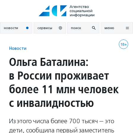
Перейти
к
содержанию
новости
сервисы
поиск
меню
18+
Новости
Ольга Баталина:
в России проживает
более 11 млн человек
с инвалидностью
Из этого числа более 700 тысяч — это
дети, сообщила первый заместитель