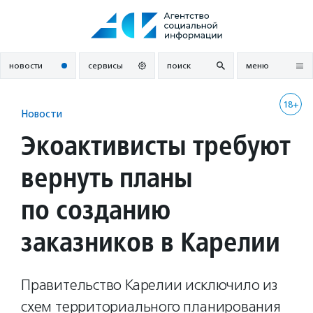
Перейти
к
содержанию
новости
сервисы
поиск
меню
18+
Новости
Экоактивисты требуют
вернуть планы
по созданию
заказников в Карелии
Правительство Карелии исключило из
схем территориального планирования