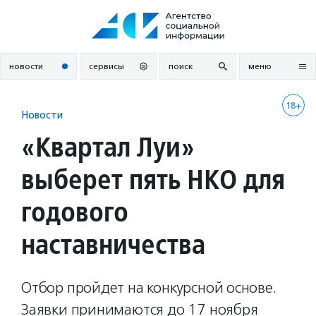
Перейти
к
содержанию
новости
сервисы
поиск
меню
18+
Новости
«Квартал Луи»
выберет пять НКО для
годового
наставничества
Отбор пройдет на конкурсной основе.
Заявки принимаются до 17 ноября