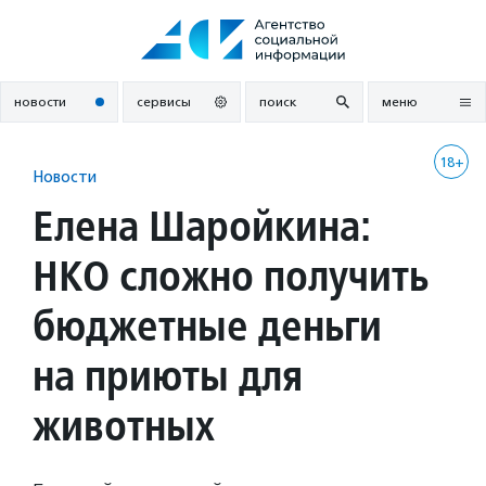
Перейти
к
содержанию
новости
сервисы
поиск
меню
18+
Новости
Елена Шаройкина:
НКО сложно получить
бюджетные деньги
на приюты для
животных