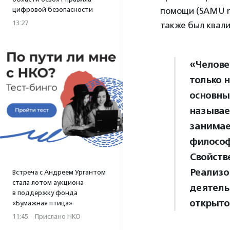
цифровой безопасности
помощи (SAMU me
13:27
также был квал
«Человек
только н
основны
называе
занимае
философ
Свойств
Реализо
Встреча с Андреем Ургантом
стала лотом аукциона
деятель
в поддержку фонда
открыто
«Бумажная птица»
11:45
·
Прислано НКО