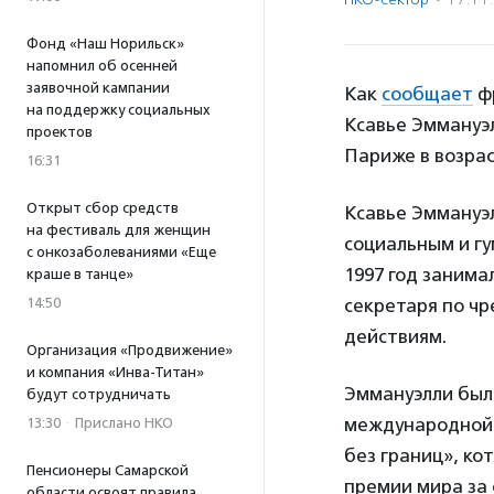
Фонд «Наш Норильск»
напомнил об осенней
заявочной кампании
Как
сообщает
фр
на поддержку социальных
Ксавье Эммануэл
проектов
Париже в возрас
16:31
Открыт сбор средств
Ксавье Эммануэ
на фестиваль для женщин
социальным и гу
с онкозаболеваниями «Еще
1997 год занима
краше в танце»
14:50
секретаря по ч
действиям.
Организация «Продвижение»
и компания «Инва-Титан»
Эммануэлли был
будут сотрудничать
международной 
13:30
·
Прислано НКО
без границ», ко
Пенсионеры Самарской
премии мира за
области освоят правила