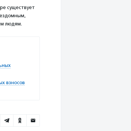
ире существует
бездомным,
им людям.
льных
ых взносов