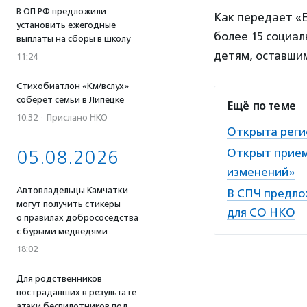
В ОП РФ предложили
Как передает «E
установить ежегодные
более 15 социа
выплаты на сборы в школу
детям, оставши
11:24
Стихобиатлон «Км/вслух»
соберет семьи в Липецке
Ещё по теме
10:32
·
Прислано НКО
Открыта реги
Открыт прием
05.08.2026
изменений»
Автовладельцы Камчатки
В СПЧ предло
могут получить стикеры
для СО НКО
о правилах добрососедства
с бурыми медведями
18:02
Для родственников
пострадавших в результате
атаки беспилотников под