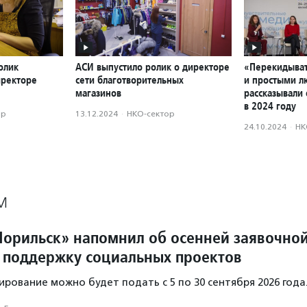
олик
АСИ выпустило ролик о директоре
«Перекидыват
иректоре
сети благотворительных
и простыми л
магазинов
рассказывали 
в 2024 году
ор
13.12.2024
·
НКО-сектор
24.10.2024
·
НК
М
орильск» напомнил об осенней заявочно
 поддержку социальных проектов
ирование можно будет подать с 5 по 30 сентября 2026 года