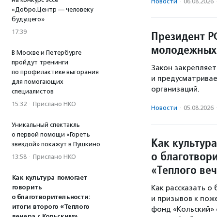
Новости
·
06.08.2026
«Добро.Центр — человеку
будущего»
17:39
Президент Р
молодежных
В Москве и Петербурге
пройдут тренинги
Закон закрепляе
по профилактике выгорания
и предусматривае
для помогающих
организаций.
специалистов
15:32
·
Прислано НКО
Новости
·
05.08.2026
Уникальный спектакль
о первой помощи «Гореть
Как культура
звездой» покажут в Пушкино
о благотвори
13:58
·
Прислано НКО
«Теплого ве
Как культура помогает
говорить
Как рассказать о
о благотворительности:
и призывов к пож
итоги второго «Теплого
фонд «Кольский» 
вечера с Кольским»