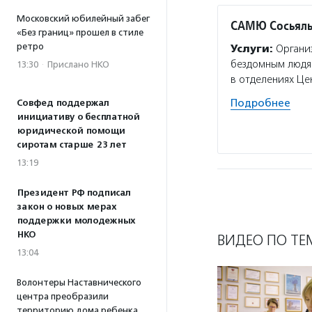
Московский юбилейный забег
САМЮ Сосьяль
«Без границ» прошел в стиле
ретро
Услуги:
Организ
бездомным людя
13:30
·
Прислано НКО
в отделениях Це
Подробнее
Совфед поддержал
инициативу о бесплатной
юридической помощи
сиротам старше 23 лет
13:19
Президент РФ подписал
закон о новых мерах
поддержки молодежных
НКО
ВИДЕО ПО ТЕ
13:04
Волонтеры Наставнического
центра преобразили
территорию дома ребенка