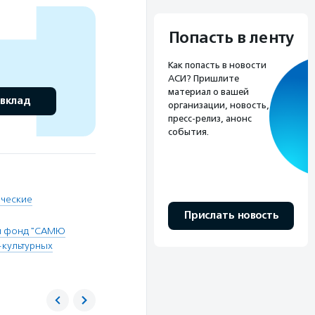
Попасть в ленту
Как попасть в новости
АСИ? Пришлите
материал о вашей
 вклад
организации, новость,
пресс-релиз, анонс
события.
ческие
Прислать новость
ый фонд "САМЮ
-культурных