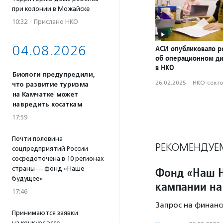
при колонии в Можайске
10:32
·
Прислано НКО
04.08.2026
АСИ опубликовало р
об операционном д
в НКО
Биологи предупредили,
26.02.2025
·
НКО-сект
что развитие туризма
на Камчатке может
навредить косаткам
17:59
Почти половина
РЕКОМЕНДУЕ
соцпредприятий России
сосредоточена в 10 регионах
страны — фонд «Наше
Фонд «Наш Н
будущее»
кампании на
17:46
Запрос на финанс
Принимаются заявки
на конкурс эссе