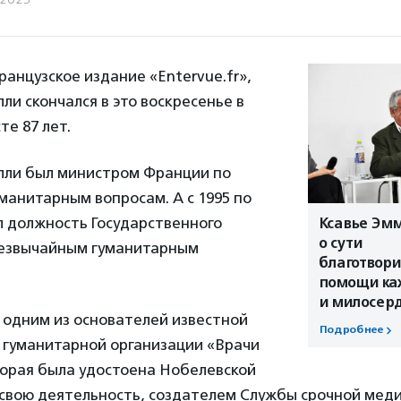
анцузское издание «Entervue.fr»,
ли скончался в это воскресенье в
те 87 лет.
лли был министром Франции по
манитарным вопросам. А с 1995 по
л должность Государственного
Ксавье Эм
о сути
резвычайным гуманитарным
благотвори
помощи ка
и милосер
 одним из основателей известной
Подробнее
гуманитарной организации «Врачи
торая была удостоена Нобелевской
 свою деятельность, создателем Службы срочной мед