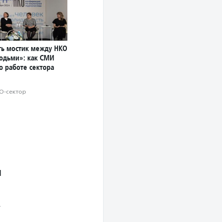
ь мостик между НКО
юдьми»: как СМИ
о работе сектора
О-сектор
й
.