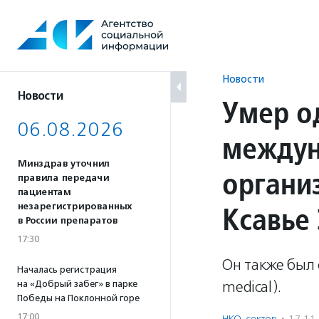
Перейти
к
содержанию
Новости
Новости
Умер о
06.08.2026
междун
Минздрав уточнил
органи
правила передачи
пациентам
Ксавье
незарегистрированных
в России препаратов
17:30
Он также был
Началась регистрация
medical).
на «Добрый забег» в парке
Победы на Поклонной горе
17:00
НКО-сектор
·
17.11