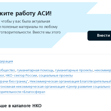
ите работу АСИ!
чтобы у вас была актуальная
 полезные материалы по любому
готворительности. Вместе мы этого
Внести
дерация
общество
,
гуманитарная помощь
,
гуманитарные проекты
,
некоммер
лог
,
НКО-сектор России
,
социальные проекты
Врачи без границ"
,
Некоммерческая организация Благотворительн
тономная некоммерческая организация «Центр развития социально
ворительности «Благосфера»
ше в каталоге НКО