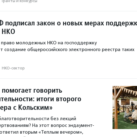
·
Гранты и конкурсы
Ф подписал закон о новых мерах поддерж
 НКО
т право молодежных НКО на господдержку
т создание общероссийского электронного реестра таких
·
НКО-сектор
 помогает говорить
тельности: итоги второго
чера с Кольским»
 благотворительности без лекций
ертвованиям? На этот вопрос эндаумент-
ответил вторым «Теплым вечером»,