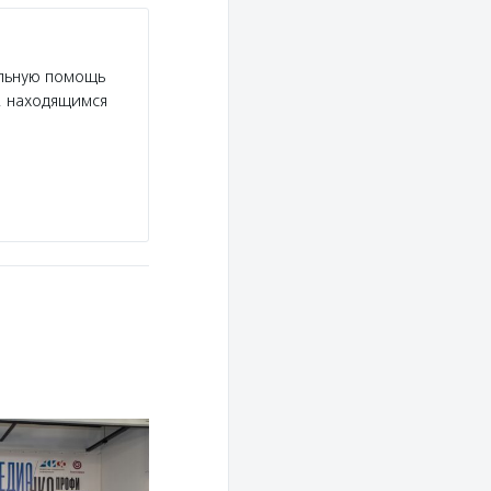
Центр развития социально-культурных пр
«Благосфера»
льную помощь
Услуги:
Центр «Благосфера» создает условия 
, находящимся
в благотворительность и могли больше узнать
и некоммерческих организациях: в центре про
организаций, работают книжный…
Подробнее