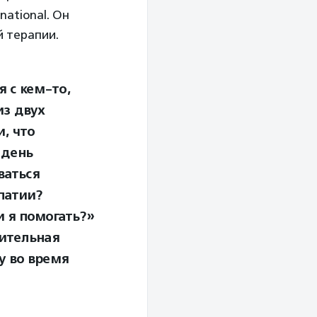
national. Он
 терапии.
я с кем-то,
из двух
, что
 день
ваться
патии?
 я помогать?»
рительная
у во время