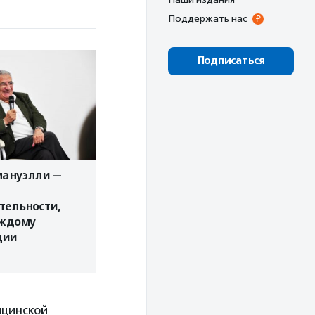
Поддержать нас
Подписаться
мануэлли —
тельности,
ждому
дии
ицинской