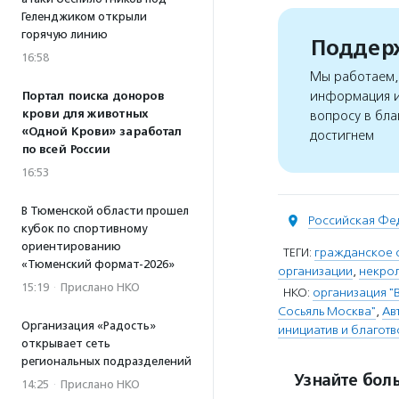
Геленджиком открыли
горячую линию
Поддерж
16:58
Мы работаем, 
информация и
Портал поиска доноров
крови для животных
вопросу в бла
«Одной Крови» заработал
достигнем
по всей России
16:53
В Тюменской области прошел
Российская Фе
кубок по спортивному
ориентированию
ТЕГИ:
гражданское 
«Тюменский формат-2026»
организации
,
некро
15:19
·
Прислано НКО
НКО:
организация "
Сосьяль Москва"
,
Ав
Организация «Радость»
инициатив и благот
открывает сеть
региональных подразделений
Узнайте боль
14:25
·
Прислано НКО