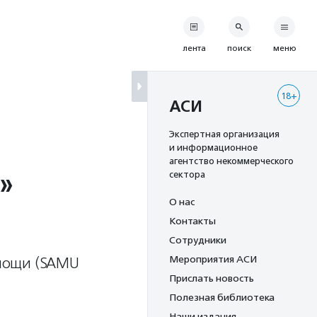
лента
поиск
меню
18+
АСИ
Экспертная организация
и информационное
агентство некоммерческого
»
сектора
О нас
Контакты
Сотрудники
Мероприятия АСИ
омощи (SAMU
Прислать новость
Полезная библиотека
Наши издания