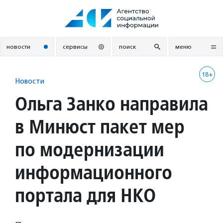
Перейти
к
содержанию
новости
сервисы
поиск
меню
18+
Новости
Ольга Занко направила
в Минюст пакет мер
по модернизации
информационного
портала для НКО