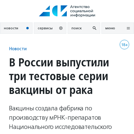
Перейти
к
содержанию
новости
сервисы
поиск
меню
18+
Новости
В России выпустили
три тестовые серии
вакцины от рака
Вакцины создала фабрика по
производству мРНК-препаратов
Национального исследовательского