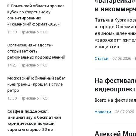
«Батарейка»
В Тюменской области прошел
и некоммерч
кубок по спортивному
ориентированию
Татьяна Курганов
«Тюменский формат-2026»
в городе Олёкминс
15:19
·
Прислано НКО
единомышленников
«заряжает» жител
Организация «Радость»
инициатив.
открывает сеть
региональных подразделений
Статьи
·
07.08.2026
·
14:25
·
Прислано НКО
На фестивал
Московский юбилейный забег
«Без границ» прошел в стиле
видеопроект
ретро
13:30
·
Прислано НКО
Всего на фестива
Совфед поддержал
Новости
·
28.07.2026
инициативу о бесплатной
юридической помощи
сиротам старше 23 лет
Алексей Мор