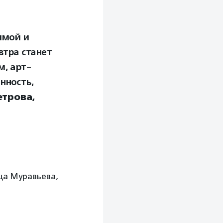
имой и
втра станет
м, арт-
нность,
етрова,
ца Муравьева,