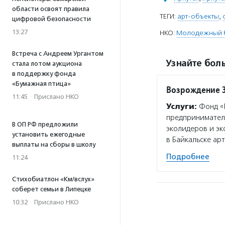
области освоят правила
ТЕГИ:
арт-объекты
,
цифровой безопасности
13:27
НКО:
Молодежный б
Встреча с Андреем Ургантом
Узнайте боль
стала лотом аукциона
в поддержку фонда
«Бумажная птица»
Возрождение 
11:45
·
Прислано НКО
Услуги:
Фонд «В
предпринимател
В ОП РФ предложили
эколидеров и эк
установить ежегодные
в Байкальске ар
выплаты на сборы в школу
Подробнее
11:24
Стихобиатлон «Км/вслух»
соберет семьи в Липецке
10:32
·
Прислано НКО