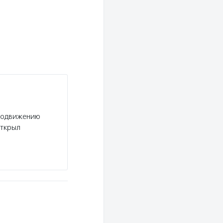
родвижению
открыл