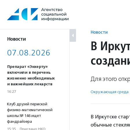
Перейти
к
содержанию
Новости
Новости
В Ирку
07.08.2026
создан
Препарат «Энхерту»
включили в перечень
Для этого отк
жизненно необходимых
и важнейших лекарств
16:27
Окружающая среда
Клуб друзей пермской
физико-математической
школы № 146 ищет
В Иркутске стар
фандрайзера
обычные стеклян
15:35
·
Прислано НКО