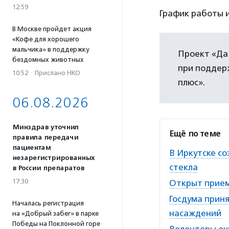
12:59
График работы 
В Москве пройдет акция
«Кофе для хорошего
мальчика» в поддержку
Проект «Да
бездомных животных
при поддерж
10:52
·
Прислано НКО
плюс».
06.08.2026
Минздрав уточнил
Ещё по теме
правила передачи
пациентам
В Иркутске с
незарегистрированных
стекла
в России препаратов
17:30
Открыт прием 
Госдума прин
Началась регистрация
насаждений
на «Добрый забег» в парке
Победы на Поклонной горе