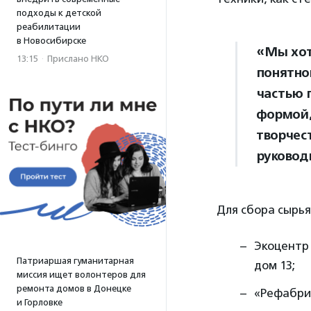
подходы к детской
реабилитации
в Новосибирске
«Мы хот
13:15
·
Прислано НКО
понятной
частью 
формой,
творчес
руководи
Для сбора сырья
Экоцентр
Патриаршая гуманитарная
дом 13;
миссия ищет волонтеров для
ремонта домов в Донецке
«Рефабрик
и Горловке