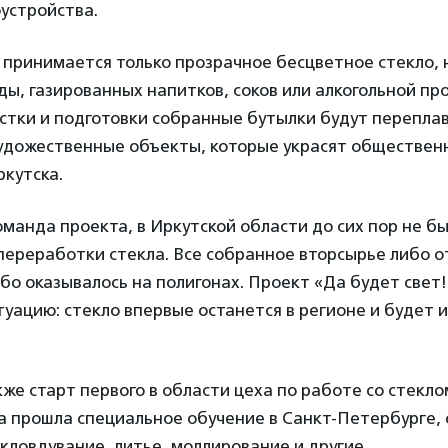
устройства.
 принимается только прозрачное бесцветное стекло, 
ы, газированных напитков, соков или алкогольной пр
стки и подготовки собранные бутылки будут перепла
удожественные объекты, которые украсят обществен
кутска.
манда проекта, в Иркутской области до сих пор не б
ереработки стекла. Все собранное вторсырье либо о
бо оказывалось на полигонах. Проект «Да будет свет!
туацию: стекло впервые останется в регионе и будет 
же старт первого в области цеха по работе со стеклом
 прошла специальное обучение в Санкт-Петербурге, 
екловдувание, литье, моллирование и другие.