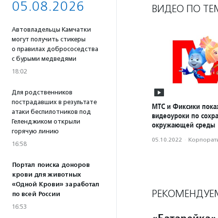
05.08.2026
ВИДЕО ПО ТЕ
Автовладельцы Камчатки
могут получить стикеры
о правилах добрососедства
с бурыми медведями
18:02
Для родственников
пострадавших в результате
МТС и Фиксики пока
атаки беспилотников под
видеоуроки по сохр
Геленджиком открыли
окружающей среды
горячую линию
05.10.2022
·
Корпорати
16:58
Портал поиска доноров
крови для животных
«Одной Крови» заработал
РЕКОМЕНДУЕ
по всей России
16:53