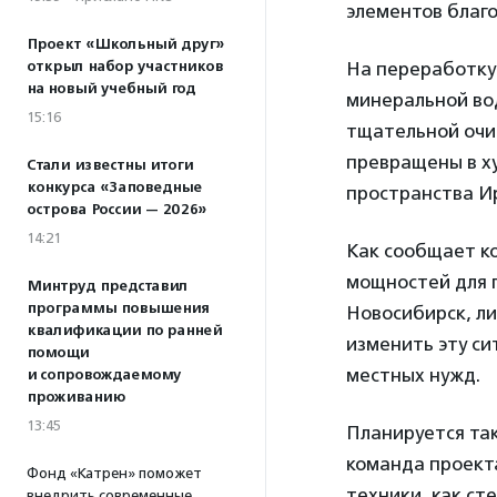
элементов благо
Проект «Школьный друг»
открыл набор участников
На переработку
на новый учебный год
минеральной вод
15:16
тщательной очи
превращены в х
Стали известны итоги
конкурса «Заповедные
пространства Ир
острова России — 2026»
14:21
Как сообщает ко
мощностей для п
Минтруд представил
программы повышения
Новосибирск, ли
квалификации по ранней
изменить эту си
помощи
местных нужд.
и сопровождаемому
проживанию
13:45
Планируется так
команда проекта
Фонд «Катрен» поможет
техники, как ст
внедрить современные