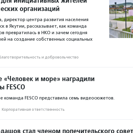
 для инициативных жителей
еских организаций
а, директор центра развития населения
к в Якутии, рассказывает, как команда
 превратилась в НКО и зачем сегодня
ей на создание собственных социальных
Благотвори­тель­ность и доброволь­чест­во
е «Человек и море» наградили
ы FESCO
ле команда FESCO представила семь видеосюжетов.
·
Корпоративная ответственность
дашов стал членом попечительского сове