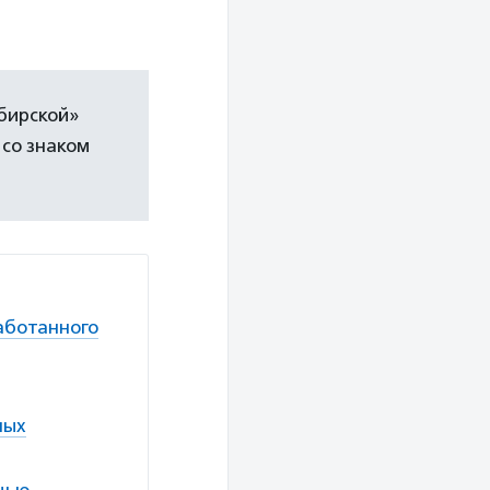
бирской»
 со знаком
аботанного
ных