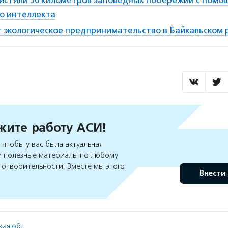
истили 50 километров заповедных побережий с помо
го интеллекта
т экологическое предпринимательство в Байкальском 
ите работу АСИ!
чтобы у вас была актуальная
 полезные материалы по любому
готворительности. Вместе мы этого
Внести
кая обл.