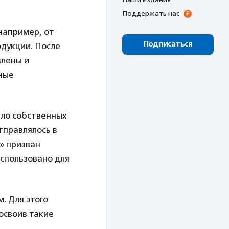
Поддержать нас
например, от
Подписаться
одукции. После
влены и
ные
ыло собственных
тправлялось в
» призван
использовано для
. Для этого
освоив такие