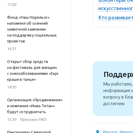
Волонтеры оч
17:00
искусственно
Кто развивае
Фонд «Наш Норильск»
напомнил об осенней
заявочной кампании
на поддержку социальных
проектов
16:31
Открыт сбор средств
на фестиваль для женщин
Поддерж
с онкозаболеваниями «Еще
краше в танце»
Мы работаем, 
14:50
информация и
вопросу в бла
Организация «Продвижение»
достигнем
и компания «Инва-Титан»
будут сотрудничать
13:30
·
Прислано НКО
Иркутск
,
Иркутс
Пенсионеры Самарской