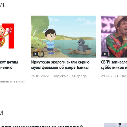
МЕ
жут детям
Иркутские экологи сняли серию
СБПЧ записала
анению
мультфильмов об озере Байкал
субботников и
25.01.2022
·
Окружающая среда
29.07.2021
·
Ко
вная ответственность
М