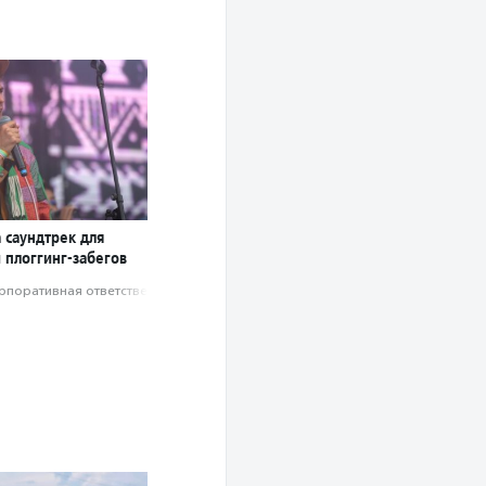
 саундтрек для
 плоггинг-забегов
рпоративная ответственность