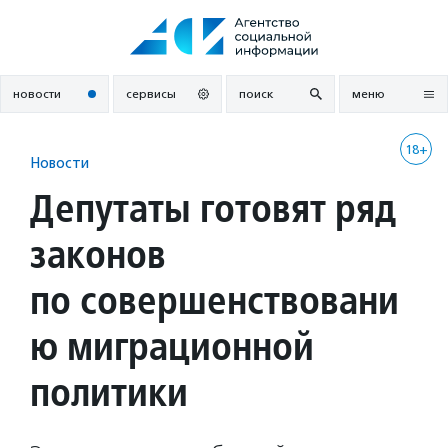
Перейти
к
содержанию
новости
сервисы
поиск
меню
18+
Новости
Депутаты готовят ряд
законов
по совершенствовани
ю миграционной
политики