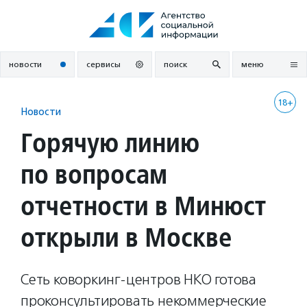
Перейти
к
содержанию
новости
сервисы
поиск
меню
18+
Новости
Горячую линию
по вопросам
отчетности в Минюст
открыли в Москве
Сеть коворкинг-центров НКО готова
проконсультировать некоммерческие