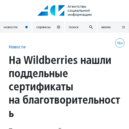
Перейти
к
содержанию
новости
сервисы
поиск
меню
18+
Новости
На Wildberries нашли
поддельные
сертификаты
на благотворительност
ь