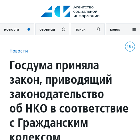
Перейти
к
содержанию
новости
сервисы
поиск
меню
18+
Новости
Госдума приняла
закон, приводящий
законодательство
об НКО в соответствие
с Гражданским
кодексом