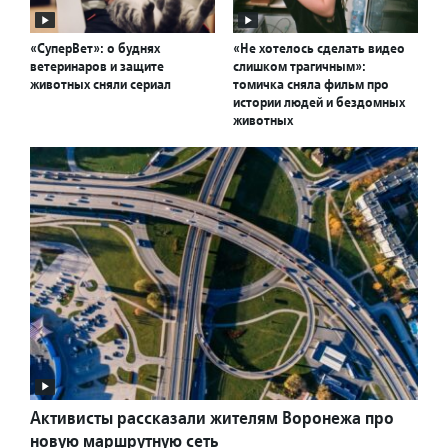
«СуперВет»: о буднях
«Не хотелось сделать видео
ветеринаров и защите
слишком трагичным»:
животных сняли сериал
томичка сняла фильм про
истории людей и бездомных
животных
Активисты рассказали жителям Воронежа про
новую маршрутную сеть