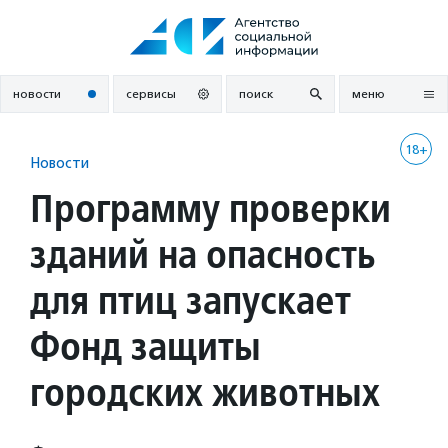
Перейти
к
содержанию
новости
сервисы
поиск
меню
18+
Новости
Программу проверки
зданий на опасность
для птиц запускает
Фонд защиты
городских животных