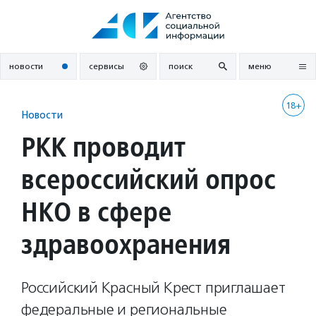
Перейти
к
содержанию
новости
сервисы
поиск
меню
18+
Новости
РКК проводит
всероссийский опрос
НКО в сфере
здравоохранения
Российский Красный Крест приглашает
федеральные и региональные